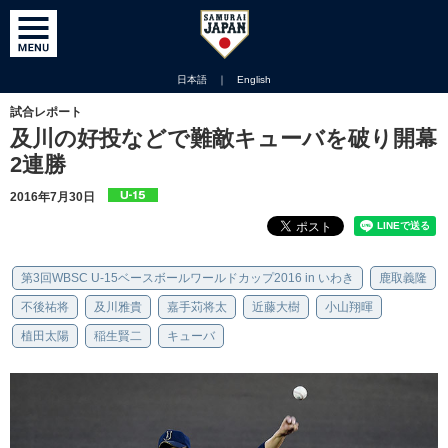
日本語
｜
English
試合レポート
及川の好投などで難敵キューバを破り開幕
2連勝
2016年7月30日
第3回WBSC U-15ベースボールワールドカップ2016 in いわき
鹿取義隆
不後祐将
及川雅貴
嘉手苅将太
近藤大樹
小山翔暉
植田太陽
稲生賢二
キューバ