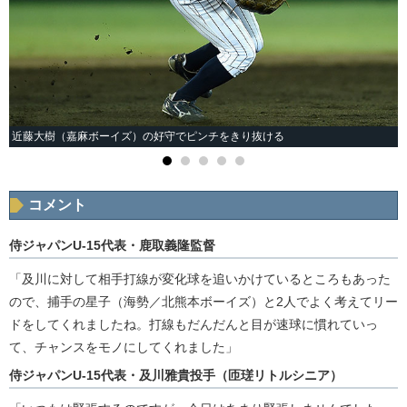
近藤大樹（嘉麻ボーイズ）の好守でピンチをきり抜ける
コメント
侍ジャパンU-15代表・鹿取義隆監督
「及川に対して相手打線が変化球を追いかけているところもあった
ので、捕手の星子（海勢／北熊本ボーイズ）と2人でよく考えてリー
ドをしてくれましたね。打線もだんだんと目が速球に慣れていっ
て、チャンスをモノにしてくれました」
侍ジャパンU-15代表・及川雅貴投手（匝瑳リトルシニア）