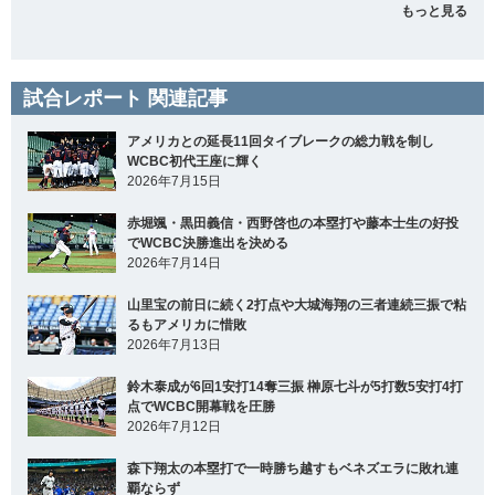
もっと見る
試合レポート 関連記事
アメリカとの延長11回タイブレークの総力戦を制し
WCBC初代王座に輝く
2026年7月15日
赤堀颯・黒田義信・西野啓也の本塁打や藤本士生の好投
でWCBC決勝進出を決める
2026年7月14日
山里宝の前日に続く2打点や大城海翔の三者連続三振で粘
るもアメリカに惜敗
2026年7月13日
鈴木泰成が6回1安打14奪三振 榊原七斗が5打数5安打4打
点でWCBC開幕戦を圧勝
2026年7月12日
森下翔太の本塁打で一時勝ち越すもベネズエラに敗れ連
覇ならず