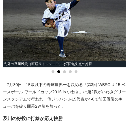
先発の及川雅貴（匝瑳リトルシニア）は7回無失点の好投
7月30日、15歳以下の野球世界一を決める「第3回 WBSC U-15 ベ
ースボール ワールドカップ2016 in いわき」の第2戦がいわきグリー
ンスタジアムで行われ、侍ジャパンU-15代表が4-0で前回優勝のキ
ューバを破り開幕2連勝を飾った。
及川の好投に打線が応え快勝