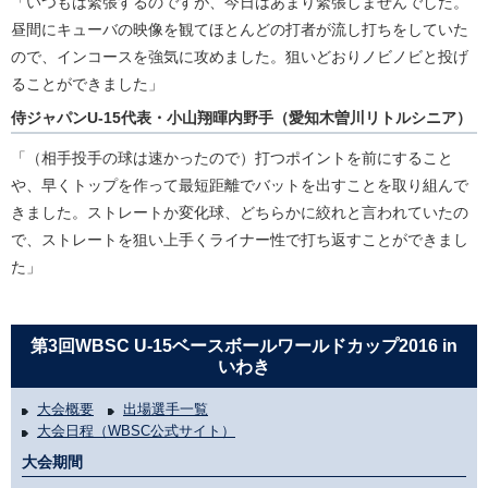
「いつもは緊張するのですが、今日はあまり緊張しませんでした。
昼間にキューバの映像を観てほとんどの打者が流し打ちをしていた
ので、インコースを強気に攻めました。狙いどおりノビノビと投げ
ることができました」
侍ジャパンU-15代表・小山翔暉内野手（愛知木曽川リトルシニア）
「（相手投手の球は速かったので）打つポイントを前にすること
や、早くトップを作って最短距離でバットを出すことを取り組んで
きました。ストレートか変化球、どちらかに絞れと言われていたの
で、ストレートを狙い上手くライナー性で打ち返すことができまし
た」
第3回WBSC U-15ベースボールワールドカップ2016 in
いわき
大会概要
出場選手一覧
大会日程（WBSC公式サイト）
大会期間