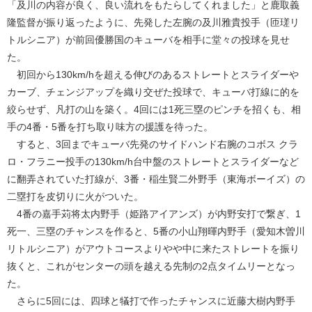
「及川の内容が良く、良い流れをもたらしてくれました」と鹿取義
隆監督が振り返ったように、先発した左腕の及川雅貴投手（匝瑳リ
トルシニア）が前回優勝国のキューバを相手に堂々の投球を見せ
た。
初回から130km/hを超える伸びのあるストレートとスライダーや
カーブ、チェンジアップを織り交ぜた投球で、キューバ打線に的を
絞らせず、凡打の山を築く。4回には1死三塁のピンチを招くも、相
手の4番・5番を打ち取り味方の援護を待った。
すると、3回までキューバ先発のサイドハンド右腕のコボス クラ
ロ・フラニー投手の130km/h台中盤のストレートとスライダーなど
に翻弄されていた打線が、3番・稲生賢二外野手（東海ボーイズ）の
二塁打を皮切りに火がついた。
4番の嘉手苅将太内野手（姫路アイアンズ）が内野安打で繋ぎ、1
死一、三塁のチャンスを作ると、5番の小山翔暉内野手（愛知木曽川
リトルシニア）がアウトコースよりやや中に来たストレートを振り
抜くと、これがセンターの頭を越える先制の2点タイムリーとなっ
た。
さらに5回には、四球と犠打で作ったチャンスに近藤大樹内野手