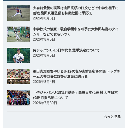
大会前最後の実戦は山田亮碩の好投などで中学生相手に
善戦 桑田真澄監督も特徴把握に手応え
2026年8月6日
中学軟式の強豪・駿台学園中を相手に大和田与喜のタイ
ムリーなどで食らいつく
2026年8月5日
侍ジャパンU-15日本代表 選手決定について
2026年8月5日
桑田真澄監督率いるU-12代表が直前合宿を開始 トップチ
ームの井口資仁監督が激励に訪れる
2026年8月4日
「侍ジャパンU-18壮行試合」高校日本代表 対 大学日本
代表 応援活動について
2026年7月30日
もっと見る