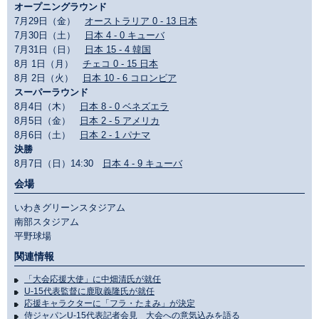
オープニングラウンド
7月29日（金）
オーストラリア 0 - 13 日本
7月30日（土）
日本 4 - 0 キューバ
7月31日（日）
日本 15 - 4 韓国
8月 1日（月）
チェコ 0 - 15 日本
8月 2日（火）
日本 10 - 6 コロンビア
スーパーラウンド
8月4日（木）
日本 8 - 0 ベネズエラ
8月5日（金）
日本 2 - 5 アメリカ
8月6日（土）
日本 2 - 1 パナマ
決勝
8月7日（日）14:30
日本 4 - 9 キューバ
会場
いわきグリーンスタジアム
南部スタジアム
平野球場
関連情報
「大会応援大使」に中畑清氏が就任
U-15代表監督に鹿取義隆氏が就任
応援キャラクターに「フラ・たまみ」が決定
侍ジャパンU-15代表記者会見 大会への意気込みを語る