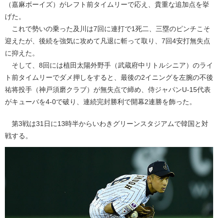
（嘉麻ボーイズ）がレフト前タイムリーで応え、貴重な追加点を挙
げた。
これで勢いの乗った及川は7回に連打で1死二、三塁のピンチこそ
迎えたが、後続を強気に攻めて凡退に斬って取り、7回4安打無失点
に抑えた。
そして、8回には植田太陽外野手（武蔵府中リトルシニア）のライ
ト前タイムリーでダメ押しをすると、最後の2イニングを左腕の不後
祐将投手（神戸須磨クラブ）が無失点で締め、侍ジャパンU-15代表
がキューバを4-0で破り、連続完封勝利で開幕2連勝を飾った。
第3戦は31日に13時半からいわきグリーンスタジアムで韓国と対
戦する。