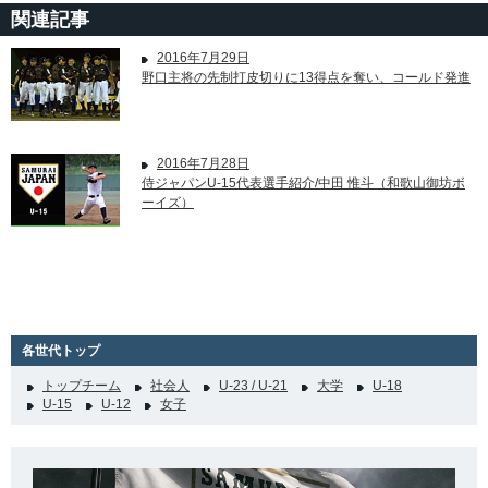
関連記事
2016年7月29日
野口主将の先制打皮切りに13得点を奪い、コールド発進
2016年7月28日
侍ジャパンU-15代表選手紹介/中田 惟斗（和歌山御坊ボ
ーイズ）
各世代トップ
トップチーム
社会人
U-23 / U-21
大学
U-18
U-15
U-12
女子