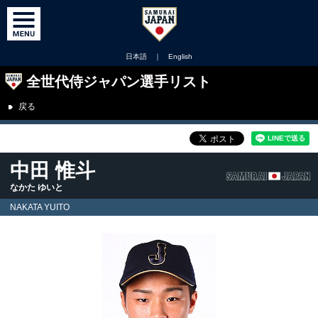
日本語
｜
English
全世代侍ジャパン選手リスト
戻る
中田 惟斗
なかた ゆいと
NAKATA YUITO