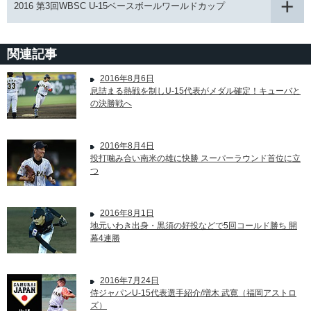
2016 第3回WBSC U-15ベースボールワールドカップ
関連記事
2016年8月6日
息詰まる熱戦を制しU-15代表がメダル確定！キューバと
の決勝戦へ
2016年8月4日
投打噛み合い南米の雄に快勝 スーパーラウンド首位に立
つ
2016年8月1日
地元いわき出身・黒須の好投などで5回コールド勝ち 開
幕4連勝
2016年7月24日
侍ジャパンU-15代表選手紹介/増木 武寛（福岡アストロ
ズ）