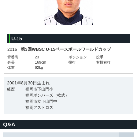
U-15
2016
第3回WBSC U-15ベースボールワールドカップ
背番号
23
ポジション
投手
身長
169cm
投打
右投右打
体重
62kg
2001年8月30日生まれ
経歴
福岡市下山門小
福岡ボンバーズ（軟式）
福岡市立下山門中
福岡アストロズ
Q&A