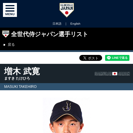
日本語
｜
English
全世代侍ジャパン選手リスト
戻る
増木 武寛
ますき たけひろ
MASUKI TAKEHIRO