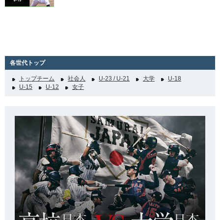
各世代トップ
トップチーム
社会人
U-23 / U-21
大学
U-18
U-15
U-12
女子