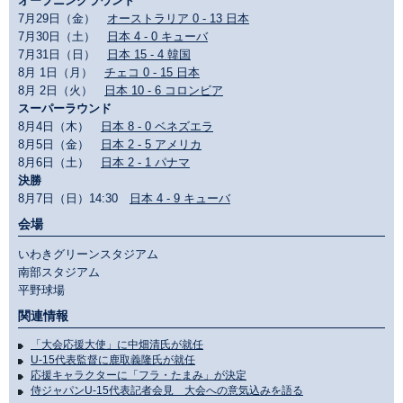
オープニングラウンド
7月29日（金）
オーストラリア 0 - 13 日本
7月30日（土）
日本 4 - 0 キューバ
7月31日（日）
日本 15 - 4 韓国
8月 1日（月）
チェコ 0 - 15 日本
8月 2日（火）
日本 10 - 6 コロンビア
スーパーラウンド
8月4日（木）
日本 8 - 0 ベネズエラ
8月5日（金）
日本 2 - 5 アメリカ
8月6日（土）
日本 2 - 1 パナマ
決勝
8月7日（日）14:30
日本 4 - 9 キューバ
会場
いわきグリーンスタジアム
南部スタジアム
平野球場
関連情報
「大会応援大使」に中畑清氏が就任
U-15代表監督に鹿取義隆氏が就任
応援キャラクターに「フラ・たまみ」が決定
侍ジャパンU-15代表記者会見 大会への意気込みを語る