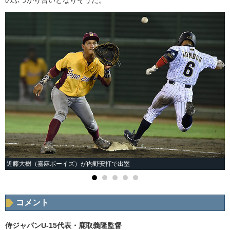
近藤大樹（嘉麻ボーイズ）が内野安打で出塁
コメント
侍ジャパンU-15代表・鹿取義隆監督