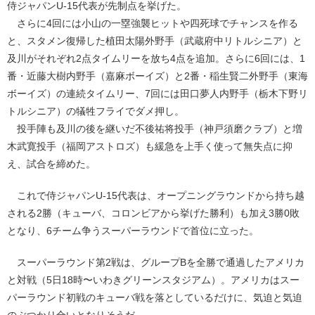
侍ジャパンU-15代表が先制点を挙げた。
さらに4回には小山の一塁強襲ヒットや四死球でチャンスを作る
と、スタメン復帰した植田太陽外野手（武蔵府中リトルシニア）と
及川がそれぞれ2点タイムリーを放ち4点を追加。さらに6回には、1
番・近藤大樹内野手（嘉麻ボーイズ）と2番・稲生賢二外野手（東海
ボーイズ）の連続タイムリー、7回には田口夢人内野手（栃木下野リ
トルシニア）の犠牲フライでダメ押し。
投手陣も及川の後を継いだ不後祐将投手（神戸須磨クラブ）と増
木武寛投手（福岡アストロズ）も緩急を上手く使って無失点に抑
え、試合を締めた。
これで侍ジャパンU-15代表は、オープニングラウンドから持ち越
される2勝（キューバ、コロンビアから挙げた勝利）も加え3勝0敗
となり、6チーム争うスーパーラウンドで首位に立った。
スーパーラウンド第2戦は、グループBを全勝で通過したアメリカ
と対戦（5日18時〜いわきグリーンスタジアム）。アメリカはスー
パーラウンド初戦のキューバ戦を落としているだけに、気迫と気迫
のぶつかり合いとなりそうだ。