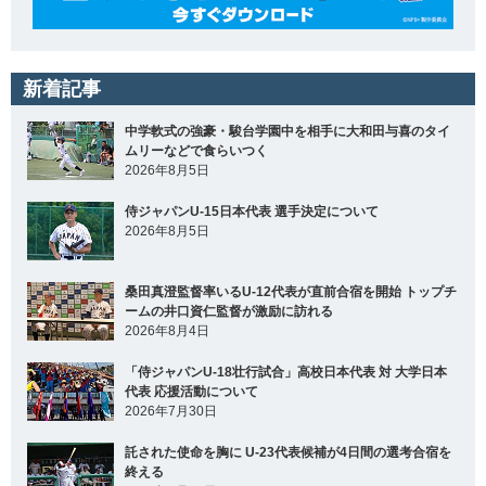
新着記事
中学軟式の強豪・駿台学園中を相手に大和田与喜のタイ
ムリーなどで食らいつく
2026年8月5日
侍ジャパンU-15日本代表 選手決定について
2026年8月5日
桑田真澄監督率いるU-12代表が直前合宿を開始 トップチ
ームの井口資仁監督が激励に訪れる
2026年8月4日
「侍ジャパンU-18壮行試合」高校日本代表 対 大学日本
代表 応援活動について
2026年7月30日
託された使命を胸に U-23代表候補が4日間の選考合宿を
終える