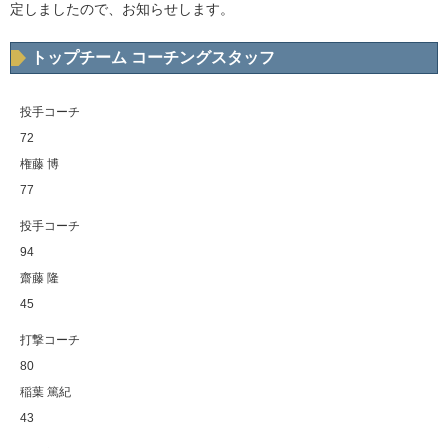
定しましたので、お知らせします。
トップチーム コーチングスタッフ
投手コーチ
72
権藤 博
77
投手コーチ
94
齋藤 隆
45
打撃コーチ
80
稲葉 篤紀
43