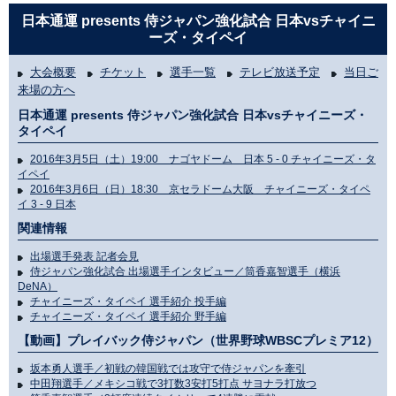
日本通運 presents 侍ジャパン強化試合 日本vsチャイニ
ーズ・タイペイ
大会概要
チケット
選手一覧
テレビ放送予定
当日ご
来場の方へ
日本通運 presents 侍ジャパン強化試合 日本vsチャイニーズ・
タイペイ
2016年3月5日（土）19:00 ナゴヤドーム 日本 5 - 0 チャイニーズ・タ
イペイ
2016年3月6日（日）18:30 京セラドーム大阪 チャイニーズ・タイペ
イ 3 - 9 日本
関連情報
出場選手発表 記者会見
侍ジャパン強化試合 出場選手インタビュー／筒香嘉智選手（横浜
DeNA）
チャイニーズ・タイペイ 選手紹介 投手編
チャイニーズ・タイペイ 選手紹介 野手編
【動画】プレイバック侍ジャパン（世界野球WBSCプレミア12）
坂本勇人選手／初戦の韓国戦では攻守で侍ジャパンを牽引
中田翔選手／メキシコ戦で3打数3安打5打点 サヨナラ打放つ