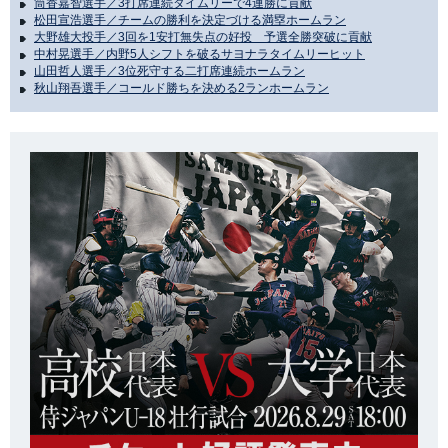
筒香嘉智選手／3打席連続タイムリーで4連勝に貢献
松田宣浩選手／チームの勝利を決定づける満塁ホームラン
大野雄大投手／3回を1安打無失点の好投 予選全勝突破に貢献
中村晃選手／内野5人シフトを破るサヨナラタイムリーヒット
山田哲人選手／3位死守する二打席連続ホームラン
秋山翔吾選手／コールド勝ちを決める2ランホームラン