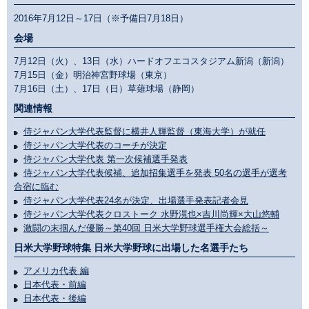
2016年7月12日～17日（※予備日7月18日）
会場
7月12日（火）、13日（水）ハードオフエコスタジアム新潟（新潟）
7月15日（金）明治神宮野球場（東京）
7月16日（土）、17日（日）草薙球場（静岡）
関連情報
侍ジャパン大学代表監督に横井人輝監督（東海大学）が就任
侍ジャパン大学代表のコーチが決定
侍ジャパン大学代表 第一次候補選手発表
侍ジャパン大学代表候補、追加招集選手を発表 50名の選手が選考
合宿に臨む
侍ジャパン大学代表24名が決定、出場選手発表記者会見
侍ジャパン大学代表クロストーク 水野滉也×吉川尚輝×大山悠輔
激闘の末掴んだ優勝～第40回 日米大学野球選手権大会総括～
日米大学野球特集 日米大学野球に出場した名選手たち
アメリカ代表 編
日本代表・前編
日本代表・後編