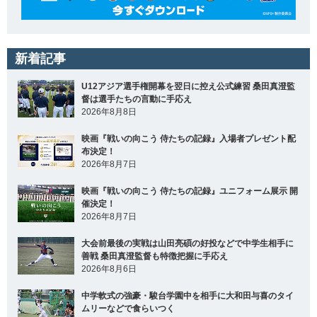
新着記事
U12アジア選手権開幕を翌日に控え公式練習 桑田真澄監
督は選手たちの言動に手応え
2026年8月8日
映画『戦いの向こう 侍たちの記録』入場者プレゼント配
布決定！
2026年8月7日
映画『戦いの向こう 侍たちの記録』ユニフォーム展示 開
催決定！
2026年8月7日
大会前最後の実戦は山田亮碩の好投などで中学生相手に
善戦 桑田真澄監督も特徴把握に手応え
2026年8月6日
中学軟式の強豪・駿台学園中を相手に大和田与喜のタイ
ムリーなどで食らいつく