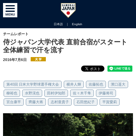
日本語
｜
English
チームレポート
侍ジャパン大学代表 直前合宿がスタート
全体練習で汗を流す
2016年7月6日
第40回 日米大学野球選手権大会
横井人輝
佐藤拓也
濱口遥大
柳裕也
水野滉也
田村伊知郎
佐々木千隼
伊藤将司
宮台康平
齊藤大将
志村亜貴子
石田悠紀子
平賀愛莉