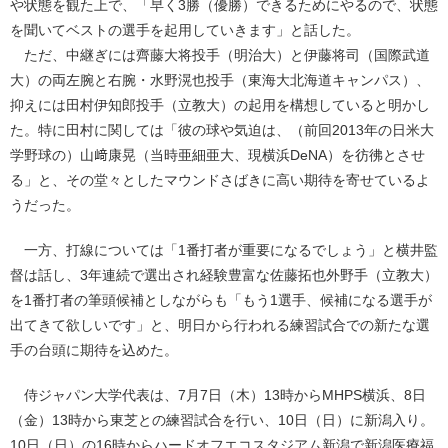
や状態を観た上で、「早く3勝（優勝）できるためにやるので、状態
を聞いてベストの選手を起用していきます」と話した。
ただ、中継ぎには齊藤大将投手（明治大）と伊藤将司（国際武道
大）の両左腕と右腕・水野滉也投手（東海大北海道キャンパス）、
抑えには田村伊知郎投手（立教大）の起用を構想していると明かし
た。特に田村に関しては「彼の球や気迫は、（前回2013年の日米大
学野球の）山﨑康晃（当時亜細亜大、現横浜DeNA）を彷彿とさせ
る」と、その堂々としたマウンドさばきに高い期待を寄せているよ
うだった。
一方、打線については「1番打者が重要になるでしょう」と横井監
督は話し、3年連続で選出され経験豊富な佐藤拓也外野手（立教大）
を1番打者の筆頭候補としながらも「もう1選手、候補になる選手が
出てきて欲しいです」と、明日から行われる練習試合での新たな選
手の台頭に期待を込めた。
侍ジャパン大学代表は、7月7日（木）13時からMHPS横浜、8日
（金）13時から東芝との練習試合を行い、10日（日）に新潟入り。
10日（日）の16時からハードオフエコスタジアム新潟で新潟医療福