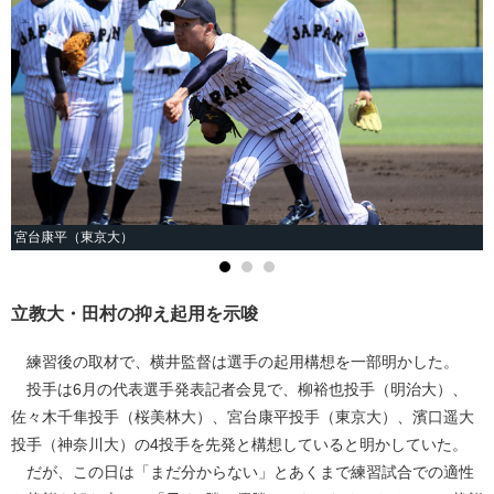
宮台康平（東京大）
立教大・田村の抑え起用を示唆
練習後の取材で、横井監督は選手の起用構想を一部明かした。
投手は6月の代表選手発表記者会見で、柳裕也投手（明治大）、
佐々木千隼投手（桜美林大）、宮台康平投手（東京大）、濱口遥大
投手（神奈川大）の4投手を先発と構想していると明かしていた。
だが、この日は「まだ分からない」とあくまで練習試合での適性