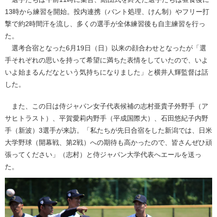
13時から練習を開始。投内連携（バント処理、けん制）やフリー打
撃で約2時間汗を流し、多くの選手が全体練習後も自主練習を行っ
た。
選考合宿となった6月19日（日）以来の顔合わせとなったが「選
手それぞれの思いを持って希望に満ちた表情をしていたので、いよ
いよ始まるんだなという気持ちになりました」と横井人輝監督は話
した。
また、この日は侍ジャパン女子代表候補の志村亜貴子外野手（ア
サヒトラスト）、平賀愛莉内野手（平成国際大）、石田悠紀子内野
手（新波）3選手が来訪。「私たちが先日合宿をした新潟では、日米
大学野球（開幕戦、第2戦）への期待も高かったので、皆さんぜひ頑
張ってください」（志村）と侍ジャパン大学代表へエールを送っ
た。