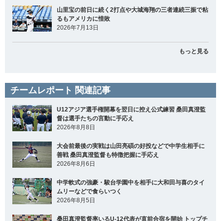
山里宝の前日に続く2打点や大城海翔の三者連続三振で粘
るもアメリカに惜敗
2026年7月13日
もっと見る
チームレポート 関連記事
U12アジア選手権開幕を翌日に控え公式練習 桑田真澄監
督は選手たちの言動に手応え
2026年8月8日
大会前最後の実戦は山田亮碩の好投などで中学生相手に
善戦 桑田真澄監督も特徴把握に手応え
2026年8月6日
中学軟式の強豪・駿台学園中を相手に大和田与喜のタイ
ムリーなどで食らいつく
2026年8月5日
桑田真澄監督率いるU-12代表が直前合宿を開始 トップチ