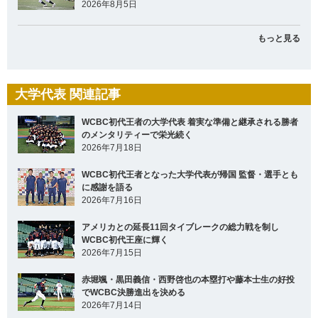
2026年8月5日
もっと見る
大学代表 関連記事
WCBC初代王者の大学代表 着実な準備と継承される勝者
のメンタリティーで栄光続く
2026年7月18日
WCBC初代王者となった大学代表が帰国 監督・選手とも
に感謝を語る
2026年7月16日
アメリカとの延長11回タイブレークの総力戦を制し
WCBC初代王座に輝く
2026年7月15日
赤堀颯・黒田義信・西野啓也の本塁打や藤本士生の好投
でWCBC決勝進出を決める
2026年7月14日