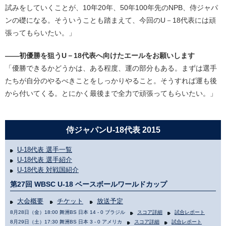
試みをしていくことが、10年20年、50年100年先のNPB、侍ジャパ
ンの礎になる。そういうことも踏まえて、今回のU－18代表には頑
張ってもらいたい。」
――初優勝を狙うU－18代表へ向けたエールをお願いします
「優勝できるかどうかは、ある程度、運の部分もある。まずは選手
たちが自分のやるべきことをしっかりやること。そうすれば運も後
から付いてくる。とにかく最後まで全力で頑張ってもらいたい。」
侍ジャパンU-18代表 2015
U-18代表 選手一覧
U-18代表 選手紹介
U-18代表 対戦国紹介
第27回 WBSC U-18 ベースボールワールドカップ
大会概要
チケット
放送予定
8月28日（金）18:00 舞洲BS 日本 14 - 0 ブラジル
スコア詳細
試合レポート
8月29日（土）17:30 舞洲BS 日本 3 - 0 アメリカ
スコア詳細
試合レポート