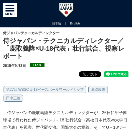
日本語
｜
English
侍ジャパンテクニカルディレクター
侍ジャパン・テクニカルディレクター／
「鹿取義隆×U-18代表」壮行試合、視察レ
ポート
2015年9月3日
第27回 WBSC U-18ベースボールワールドカップ
鹿取義隆
田中正義
侍ジャパンの鹿取義隆テクニカルディレクターが、26日に甲子園
球場で行われた侍ジャパンU－18 壮行試合（高校日本代表vs大学日
本代表）を視察。世代間交流、国際大会の意義、そしてU－18ワー