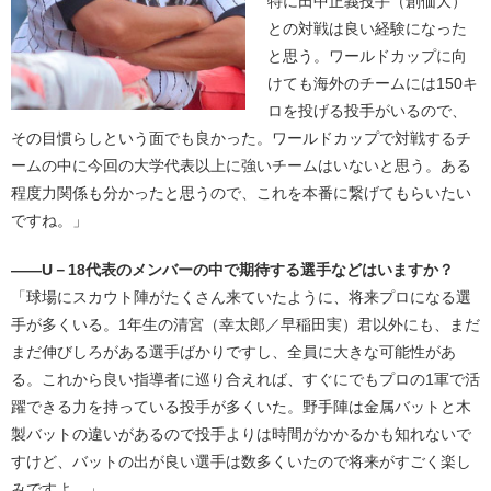
特に田中正義投手（創価大）
との対戦は良い経験になった
と思う。ワールドカップに向
けても海外のチームには150キ
ロを投げる投手がいるので、
その目慣らしという面でも良かった。ワールドカップで対戦するチ
ームの中に今回の大学代表以上に強いチームはいないと思う。ある
程度力関係も分かったと思うので、これを本番に繋げてもらいたい
ですね。」
――U－18代表のメンバーの中で期待する選手などはいますか？
「球場にスカウト陣がたくさん来ていたように、将来プロになる選
手が多くいる。1年生の清宮（幸太郎／早稲田実）君以外にも、まだ
まだ伸びしろがある選手ばかりですし、全員に大きな可能性があ
る。これから良い指導者に巡り合えれば、すぐにでもプロの1軍で活
躍できる力を持っている投手が多くいた。野手陣は金属バットと木
製バットの違いがあるので投手よりは時間がかかるかも知れないで
すけど、バットの出が良い選手は数多くいたので将来がすごく楽し
みですよ。」