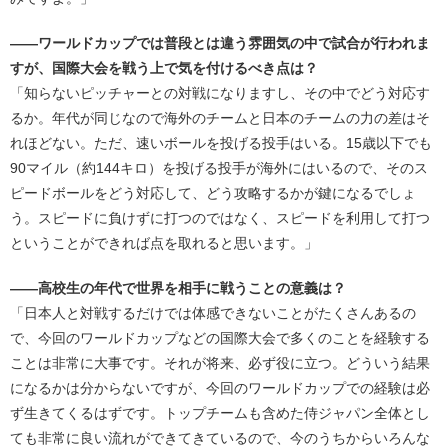
――ワールドカップでは普段とは違う雰囲気の中で試合が行われま
すが、国際大会を戦う上で気を付けるべき点は？
「知らないピッチャーとの対戦になりますし、その中でどう対応す
るか。年代が同じなので海外のチームと日本のチームの力の差はそ
れほどない。ただ、速いボールを投げる投手はいる。15歳以下でも
90マイル（約144キロ）を投げる投手が海外にはいるので、そのス
ピードボールをどう対応して、どう攻略するかが鍵になるでしょ
う。スピードに負けずに打つのではなく、スピードを利用して打つ
ということができれば点を取れると思います。」
――高校生の年代で世界を相手に戦うことの意義は？
「日本人と対戦するだけでは体感できないことがたくさんあるの
で、今回のワールドカップなどの国際大会で多くのことを経験する
ことは非常に大事です。それが将来、必ず役に立つ。どういう結果
になるかは分からないですが、今回のワールドカップでの経験は必
ず生きてくるはずです。トップチームも含めた侍ジャパン全体とし
ても非常に良い流れができてきているので、今のうちからいろんな