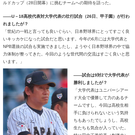
ルドカップ（28日開幕）に挑むチームへの期待を語った。
――U－18高校代表対大学代表の壮行試合（26日、甲子園）が行わ
れましたが？
「世紀の一戦と言っても良いぐらい、日本野球界にとってすごく良
いキッカケになった試合だと思います。今年の6月には大学代表と
NPB選抜の試合も実施できましたし、ようやく日本野球界の中で協
力体制が整ってきた。今回のような世代間の交流はすごく良いと思
います。」
――試合は9対2で大学代表が
勝利しましたが？
「大学代表はユニバーシアー
ド大会で優勝して力のあるチ
ームですし、今回は高校生相
手に負けられないという気持
ちもあったでしょうし、高校
生たちも気合が入っていた。