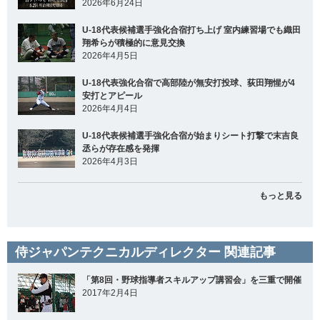
2026年6月24日
U-18代表候補選手強化合宿打ち上げ 室内練習場でも織田
翔希らが積極的に意見交換
2026年4月5日
U-18代表強化合宿で高部陸が無安打投球、荻田翔惺が4
安打とアピール
2026年4月4日
U-18代表候補選手強化合宿が始まりシート打撃で末吉良
丞らが存在感を発揮
2026年4月3日
もっと見る
侍ジャパンテクニカルディレクター 関連記事
「第8回・野球指導者スキルアップ講習会」を三重で開催
2017年2月4日