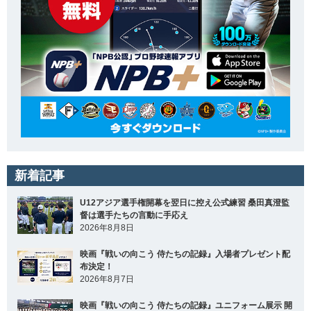
新着記事
U12アジア選手権開幕を翌日に控え公式練習 桑田真澄監
督は選手たちの言動に手応え
2026年8月8日
映画『戦いの向こう 侍たちの記録』入場者プレゼント配
布決定！
2026年8月7日
映画『戦いの向こう 侍たちの記録』ユニフォーム展示 開