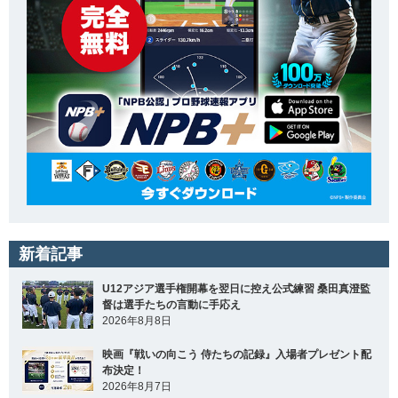
新着記事
U12アジア選手権開幕を翌日に控え公式練習 桑田真澄監
督は選手たちの言動に手応え
2026年8月8日
映画『戦いの向こう 侍たちの記録』入場者プレゼント配
布決定！
2026年8月7日