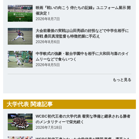
映画『戦いの向こう 侍たちの記録』ユニフォーム展示 開
催決定！
2026年8月7日
大会前最後の実戦は山田亮碩の好投などで中学生相手に
善戦 桑田真澄監督も特徴把握に手応え
2026年8月6日
中学軟式の強豪・駿台学園中を相手に大和田与喜のタイ
ムリーなどで食らいつく
2026年8月5日
もっと見る
大学代表 関連記事
WCBC初代王者の大学代表 着実な準備と継承される勝者
のメンタリティーで栄光続く
2026年7月18日