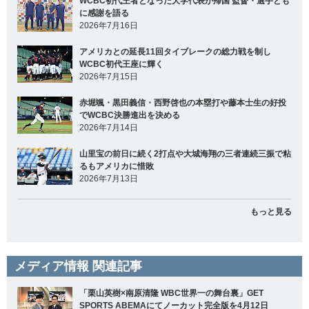
WCBC初代王者となった大学代表が帰国 監督・選手とも
に感謝を語る
2026年7月16日
アメリカとの延長11回タイブレークの総力戦を制し
WCBC初代王座に輝く
2026年7月15日
赤堀颯・黒田義信・西野啓也の本塁打や藤本士生の好投
でWCBC決勝進出を決める
2026年7月14日
山里宝の前日に続く2打点や大城海翔の三者連続三振で粘
るもアメリカに惜敗
2026年7月13日
もっと見る
メディア情報 関連記事
「栗山英樹×南原清隆 WBC世界一の舞台裏」GET
SPORTS ABEMAにてノーカット完全版を4月12日