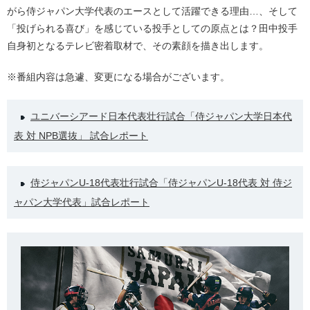
がら侍ジャパン大学代表のエースとして活躍できる理由…、そして
「投げられる喜び」を感じている投手としての原点とは？田中投手
自身初となるテレビ密着取材で、その素顔を描き出します。
※番組内容は急遽、変更になる場合がございます。
ユニバーシアード日本代表壮行試合「侍ジャパン大学日本代
表 対 NPB選抜」 試合レポート
侍ジャパンU-18代表壮行試合「侍ジャパンU-18代表 対 侍ジ
ャパン大学代表」試合レポート