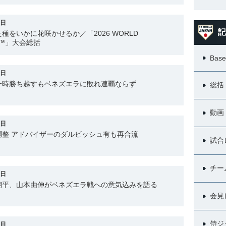
7日
記
種をいかに花咲かせるか／「2026 WORLD
SIC™」大会総括
Base
5日
一時勝ち越すもベネズエラに敗れ連覇ならず
総括
動画
4日
調整 アドバイザーのダルビッシュ有も再合流
試合
チー
3日
翔平、山本由伸がベネズエラ戦への意気込みを語る
会見
侍ジ
2日