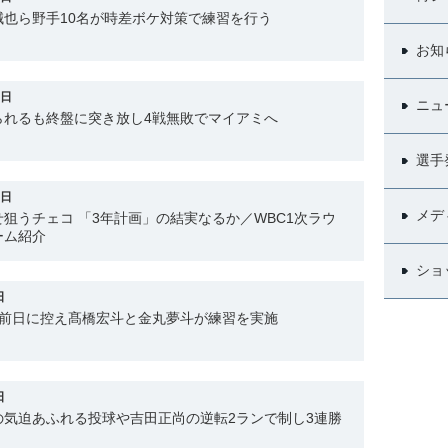
也ら野手10名が時差ボケ対策で練習を行う
お知
0日
ニュ
られるも終盤に突き放し4戦無敗でマイアミへ
選手
0日
メデ
狙うチェコ 「3年計画」の結実なるか／WBC1次ラウ
ーム紹介
ショ
日
を前日に控え髙橋宏斗と金丸夢斗が練習を実施
日
の気迫あふれる投球や吉田正尚の逆転2ランで制し3連勝