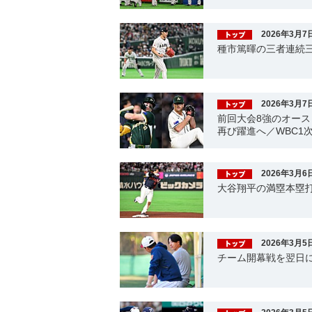
2026年3月7
種市篤暉の三者連続
2026年3月7
前回大会8強のオース
再び躍進へ／WBC1
2026年3月6
大谷翔平の満塁本塁打
2026年3月5
チーム開幕戦を翌日