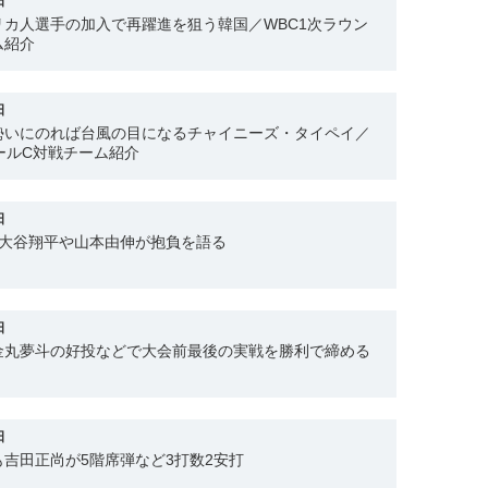
日
カ人選手の加入で再躍進を狙う韓国／WBC1次ラウン
ム紹介
日
勢いにのれば台風の目になるチャイニーズ・タイペイ／
プールC対戦チーム紹介
日
え大谷翔平や山本由伸が抱負を語る
日
金丸夢斗の好投などで大会前最後の実戦を勝利で締める
日
吉田正尚が5階席弾など3打数2安打