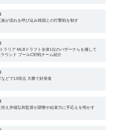
日
三振が流れを呼び込み韓国との打撃戦を制す
日
トラリア MLBドラフト全体1位のバザーナらを擁して
次ラウンド プールC対戦チーム紹介
日
などで13得点 大勝で好発進
日
に控え井端弘和監督が調整や結束力に手応えを明かす