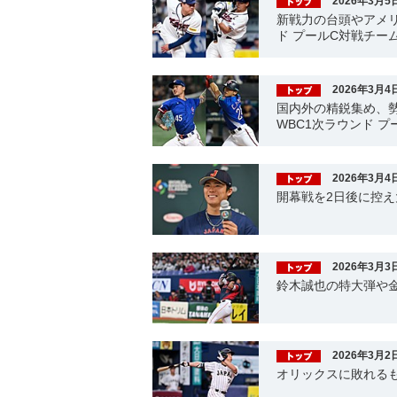
2026年3月5
新戦力の台頭やアメリ
ド プールC対戦チー
2026年3月4
国内外の精鋭集め、
WBC1次ラウンド 
2026年3月4
開幕戦を2日後に控
2026年3月3
鈴木誠也の特大弾や
2026年3月2
オリックスに敗れるも