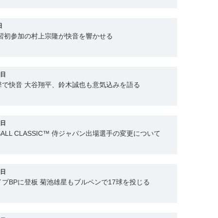
日
練習初参加の村上宗隆が快音を響かせる
6日
撃で快音 大谷翔平、鈴木誠也も意気込みを語る
6日
SEBALL CLASSIC™ 侍ジャパン出場選手の変更について
4日
ブBPに登板 菊池雄星もブルペンで17球を投じる