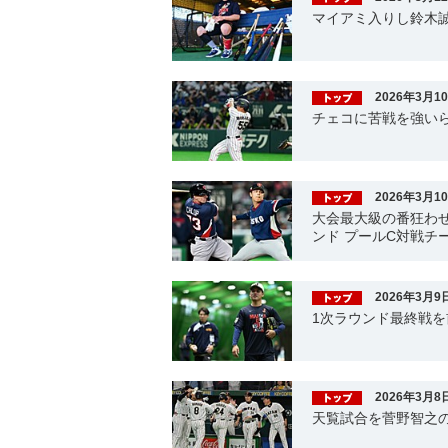
マイアミ入りし鈴木誠
2026年3月1
チェコに苦戦を強い
2026年3月1
大会最大級の番狂わせ
ンド プールC対戦チ
2026年3月9
1次ラウンド最終戦
2026年3月8
天覧試合を菅野智之