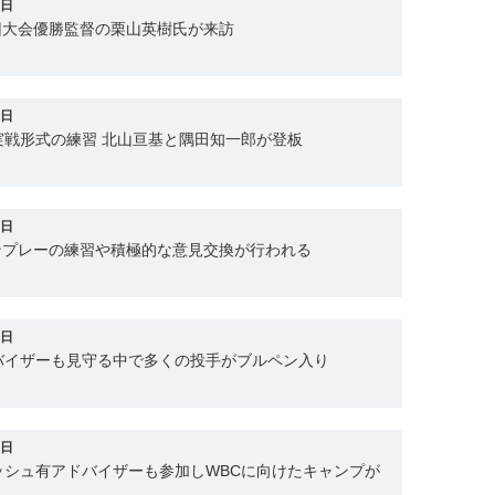
9日
回大会優勝監督の栗山英樹氏が来訪
8日
実戦形式の練習 北山亘基と隅田知一郎が登板
7日
ンプレーの練習や積極的な意見交換が行われる
5日
バイザーも見守る中で多くの投手がブルペン入り
4日
ッシュ有アドバイザーも参加しWBCに向けたキャンプが