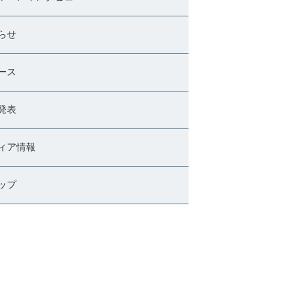
らせ
ース
発表
ィア情報
ップ