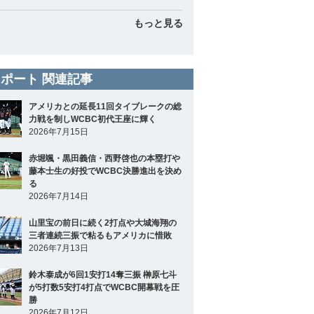
もっと見る
ポート 関連記事
アメリカとの延長11回タイブレークの総
力戦を制しWCBC初代王座に輝く
2026年7月15日
赤堀颯・黒田義信・西野啓也の本塁打や
藤本士生の好投でWCBC決勝進出を決め
る
2026年7月14日
山里宝の前日に続く2打点や大城海翔の
三者連続三振で粘るもアメリカに惜敗
2026年7月13日
鈴木泰成が6回1安打14奪三振 榊原七斗
が5打数5安打4打点でWCBC開幕戦を圧
勝
2026年7月12日