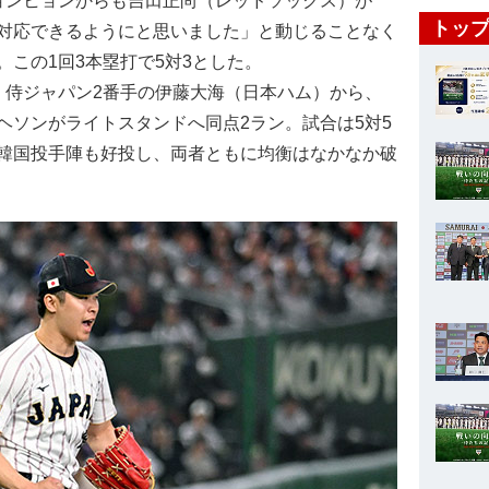
ョンヒョンからも吉田正尚（レッドソックス）が
トップ
対応できるようにと思いました」と動じることなく
この1回3本塁打で5対3とした。
侍ジャパン2番手の伊藤大海（日本ハム）から、
ヘソンがライトスタンドへ同点2ラン。試合は5対5
韓国投手陣も好投し、両者ともに均衡はなかなか破