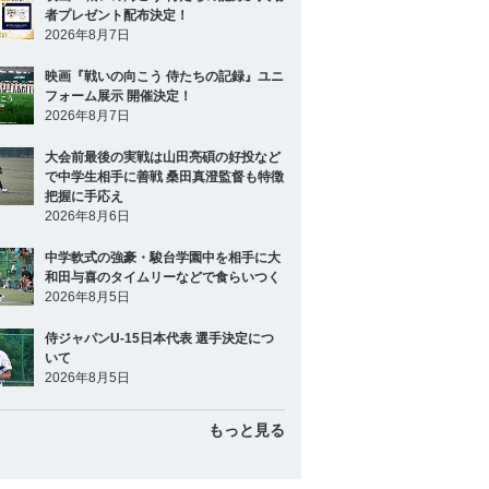
者プレゼント配布決定！
2026年8月7日
映画『戦いの向こう 侍たちの記録』ユニ
フォーム展示 開催決定！
2026年8月7日
大会前最後の実戦は山田亮碩の好投など
で中学生相手に善戦 桑田真澄監督も特徴
把握に手応え
2026年8月6日
中学軟式の強豪・駿台学園中を相手に大
和田与喜のタイムリーなどで食らいつく
2026年8月5日
侍ジャパンU-15日本代表 選手決定につ
いて
2026年8月5日
もっと見る