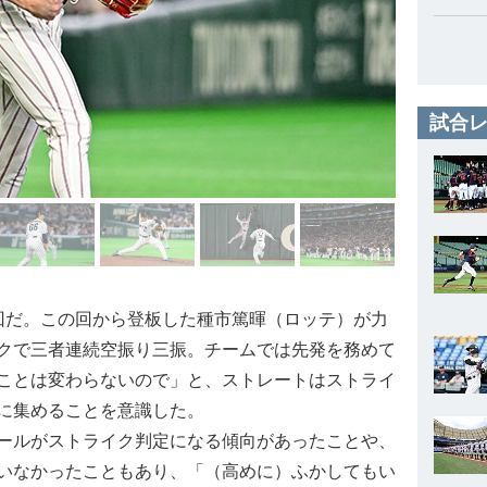
試合レ
だ。この回から登板した種市篤暉（ロッテ）が力
クで三者連続空振り三振。チームでは先発を務めて
ことは変わらないので」と、ストレートはストライ
に集めることを意識した。
ールがストライク判定になる傾向があったことや、
いなかったこともあり、「（高めに）ふかしてもい