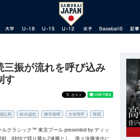
続三振が流れを呼び込み
制す
端弘和
鈴木誠也
種市篤暉
大谷翔平
韓国
ラシック™ 東京プール presented by ディッ
戦。8対6で競り勝ち2連勝とし、準々決勝進出に