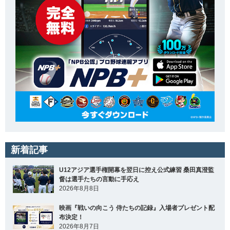
新着記事
U12アジア選手権開幕を翌日に控え公式練習 桑田真澄監
督は選手たちの言動に手応え
2026年8月8日
映画『戦いの向こう 侍たちの記録』入場者プレゼント配
布決定！
2026年8月7日