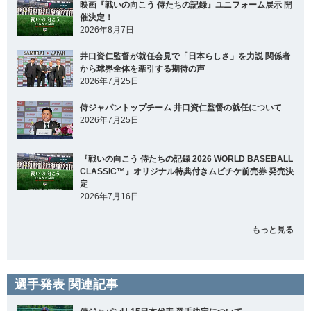
映画『戦いの向こう 侍たちの記録』ユニフォーム展示 開
催決定！
2026年8月7日
井口資仁監督が就任会見で「日本らしさ」を力説 関係者
から球界全体を牽引する期待の声
2026年7月25日
侍ジャパントップチーム 井口資仁監督の就任について
2026年7月25日
『戦いの向こう 侍たちの記録 2026 WORLD BASEBALL
CLASSIC™』オリジナル特典付きムビチケ前売券 発売決
定
2026年7月16日
もっと見る
選手発表 関連記事