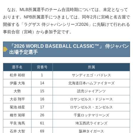
なお、MLB所属選手のチーム合流時期については、未定となって
おります。NPB所属選手につきましては、同年2月に宮崎と名古屋で
開催する「ラグザス 侍ジャパンシリーズ2026」に先駆けて行われる
事前合宿（宮崎）から参加予定です。
「2026 WORLD BASEBALL CLASSIC™」 侍ジャパン
出場予定選手
選手名
背番号
所属
松井 裕樹
1
サンディエゴ・パドレス
伊藤 大海
14
北海道日本ハムファイターズ
大勢
15
読売ジャイアンツ
大谷 翔平
16
ロサンゼルス・ドジャース
菊池 雄星
17
ロサンゼルス・エンゼルス
種市 篤暉
26
千葉ロッテマリーンズ
平良 海馬
61
埼玉西武ライオンズ
石井 大智
69
阪神タイガース