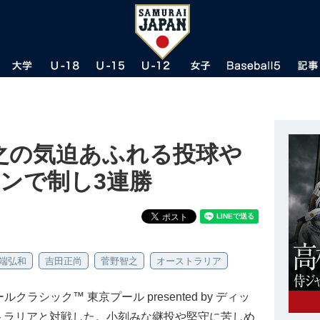
之の気迫あふれる投球や
ンで制し3連勝
端弘和
吉田正尚
菅野智之
オーストラリア
ラシック™ 東京プール presented by ディッ
トラリアと対戦した。小刻みな継投や堅守に苦しめ