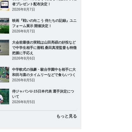
者プレゼント配布決定！
2026年8月7日
映画『戦いの向こう 侍たちの記録』ユニ
フォーム展示 開催決定！
2026年8月7日
大会前最後の実戦は山田亮碩の好投など
で中学生相手に善戦 桑田真澄監督も特徴
把握に手応え
2026年8月6日
中学軟式の強豪・駿台学園中を相手に大
和田与喜のタイムリーなどで食らいつく
2026年8月5日
侍ジャパンU-15日本代表 選手決定につ
いて
2026年8月5日
もっと見る