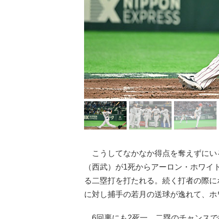
こうしてなかなか得点を奪えずにい
（西武）が1死からアーロン・ホワイ
る二塁打を打たれる。続く打者の際に
に対し捕手の若月の送球が逸れて、ホ
6回裏にも2死一、二塁のチャンスで