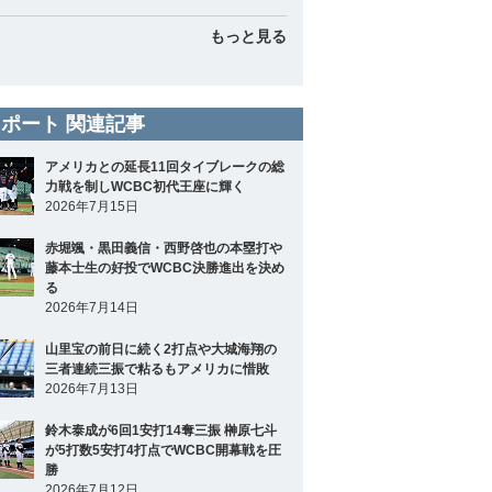
もっと見る
ポート 関連記事
アメリカとの延長11回タイブレークの総
力戦を制しWCBC初代王座に輝く
2026年7月15日
赤堀颯・黒田義信・西野啓也の本塁打や
藤本士生の好投でWCBC決勝進出を決め
る
2026年7月14日
山里宝の前日に続く2打点や大城海翔の
三者連続三振で粘るもアメリカに惜敗
2026年7月13日
鈴木泰成が6回1安打14奪三振 榊原七斗
が5打数5安打4打点でWCBC開幕戦を圧
勝
2026年7月12日