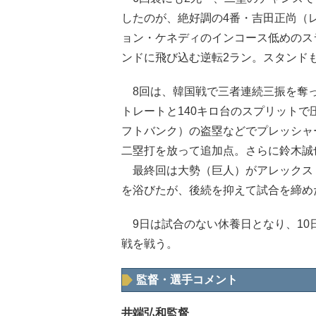
したのが、絶好調の4番・吉田正尚（
ョン・ケネディのインコース低めのス
ンドに飛び込む逆転2ラン。スタンド
8回は、韓国戦で三者連続三振を奪っ
トレートと140キロ台のスプリット
フトバンク）の盗塁などでプレッシャ
二塁打を放って追加点。さらに鈴木誠
最終回は大勢（巨人）がアレックス
を浴びたが、後続を抑えて試合を締め
9日は試合のない休養日となり、10
戦を戦う。
監督・選手コメント
井端弘和監督