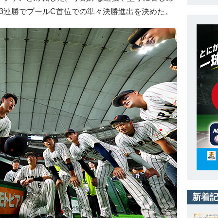
。3連勝でプールC首位での準々決勝進出を決めた。
新着