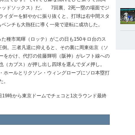
レッドソックス）だ。 7回裏、2死一塁の場面でジ
ライダーを鮮やかに振り抜くと、打球は右中間スタ
もベンチも大熱狂に導く一発で逆転に成功した。
た種市篤暉（ロッテ）がこの日も150キロ台のス
で圧倒。三者凡退に抑えると、その裏に周東佑京（ソ
ーをかけ、代打の佐藤輝明（阪神）がレフト線への
也（カブス）が押し出し四球を選んでダメ押し。
・ホールとリクソン・ウィングローブにソロ本塁打
た。
日19時から東京ドームでチェコと1次ラウンド最終