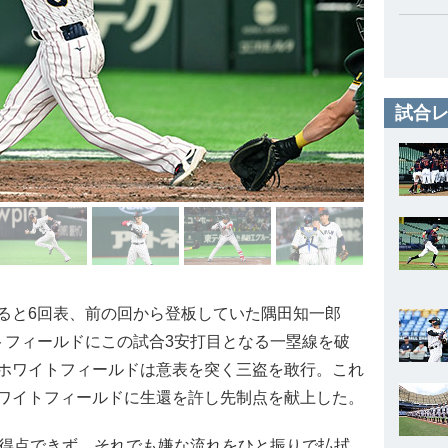
試合レ
ると6回表、前の回から登板していた隅田知一郎
トフィールドにこの試合3安打目となる一塁線を破
ホワイトフィールドは意表を突く三盗を敢行。これ
ワイトフィールドに生還を許し先制点を献上した。
得点できず。それでも嫌な流れをひと振りで払拭