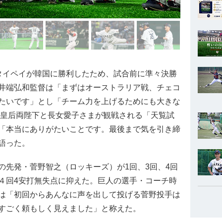
イペイが韓国に勝利したため、試合前に準々決勝
井端弘和監督は「まずはオーストラリア戦、チェコ
たいです」とし「チーム力を上げるためにも大きな
皇后両陛下と長女愛子さまが観戦される「天覧試
「本当にありがたいことです。最後まで気を引き締
語った。
先発・菅野智之（ロッキーズ）が1回、3回、4回
４回4安打無失点に抑えた。巨人の選手・コーチ時
は「初回からあんなに声を出して投げる菅野投手は
すごく頼もしく見えました」と称えた。