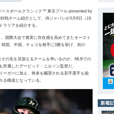
スボールクラシック™ 東京プール presented by
対戦チーム紹介として、侍ジャパンが3月8日（19
トラリアを紹介する。
し、国際大会で着実に存在感を高めてきたオースト
は、韓国、中国、チェコを相手に3勝を挙げ、初の
その先を見据えるチームを率いるのが、MLBでの
も所属したデービッド・ニルソン監督だ。
リーガーに加え、将来を嘱望される若手選手も揃
れる構成となっている。
新着