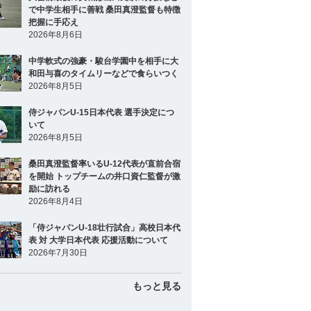
で中学生相手に善戦 桑田真澄監督も特徴
把握に手応え
2026年8月6日
中学軟式の強豪・駿台学園中を相手に大
和田与喜のタイムリーなどで食らいつく
2026年8月5日
侍ジャパンU-15日本代表 選手決定につ
いて
2026年8月5日
桑田真澄監督率いるU-12代表が直前合宿
を開始 トップチームの井口資仁監督が激
励に訪れる
2026年8月4日
「侍ジャパンU-18壮行試合」高校日本代
表 対 大学日本代表 応援活動について
2026年7月30日
もっと見る