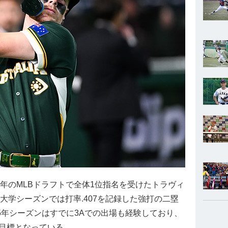
年のMLBドラフトで全体1位指名を受けたトラヴィ
の大学シーズンでは打率.407を記録した強打の二塁
25年シーズンはすでに3Aでの出場も経験しており、
な目標となっている。