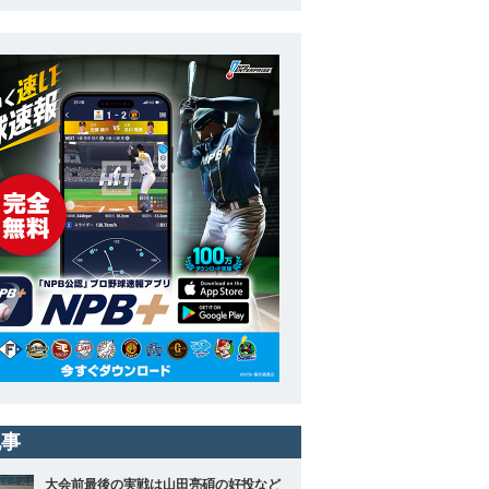
記事
大会前最後の実戦は山田亮碩の好投など