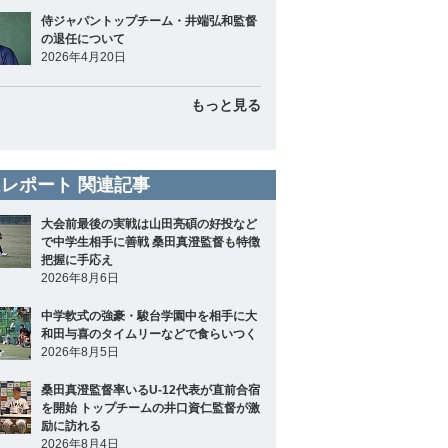
侍ジャパントップチーム・井端弘和監督
の退任について
2026年4月20日
もっと見る
レポート 関連記事
大会前最後の実戦は山田亮碩の好投など
で中学生相手に善戦 桑田真澄監督も特徴
把握に手応え
2026年8月6日
中学軟式の強豪・駿台学園中を相手に大
和田与喜のタイムリーなどで食らいつく
2026年8月5日
桑田真澄監督率いるU-12代表が直前合宿
を開始 トップチームの井口資仁監督が激
励に訪れる
2026年8月4日