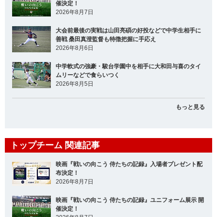
催決定！
2026年8月7日
大会前最後の実戦は山田亮碩の好投などで中学生相手に
善戦 桑田真澄監督も特徴把握に手応え
2026年8月6日
中学軟式の強豪・駿台学園中を相手に大和田与喜のタイ
ムリーなどで食らいつく
2026年8月5日
もっと見る
トップチーム 関連記事
映画『戦いの向こう 侍たちの記録』入場者プレゼント配
布決定！
2026年8月7日
映画『戦いの向こう 侍たちの記録』ユニフォーム展示 開
催決定！