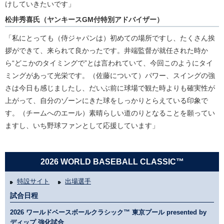
けしていきたいです」
松井秀喜氏（ヤンキースGM付特別アドバイザー）
「私にとっても（侍ジャパンは）初めての場所ですし、たくさん挨
拶ができて、来られて良かったです。井端監督が就任された時か
ら“どこかのタイミングで”とは言われていて、今回このようにタイ
ミングがあって光栄です。（佐藤について）パワー、スイングの強
さは今日も感じましたし、だいぶ前に球場で観た時よりも確実性が
上がって、自分のゾーンにきた球をしっかりとらえている印象で
す。（チームへのエール）素晴らしい道のりとなることを願ってい
ますし、いち野球ファンとして応援しています」
2026 WORLD BASEBALL CLASSIC™
特設サイト
出場選手
試合日程
2026 ワールドベースボールクラシック™ 東京プール presented by
ディップ 強化試合