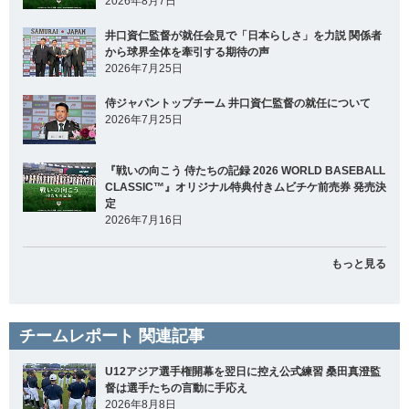
2026年8月7日
井口資仁監督が就任会見で「日本らしさ」を力説 関係者
から球界全体を牽引する期待の声
2026年7月25日
侍ジャパントップチーム 井口資仁監督の就任について
2026年7月25日
『戦いの向こう 侍たちの記録 2026 WORLD BASEBALL
CLASSIC™』オリジナル特典付きムビチケ前売券 発売決
定
2026年7月16日
もっと見る
チームレポート 関連記事
U12アジア選手権開幕を翌日に控え公式練習 桑田真澄監
督は選手たちの言動に手応え
2026年8月8日