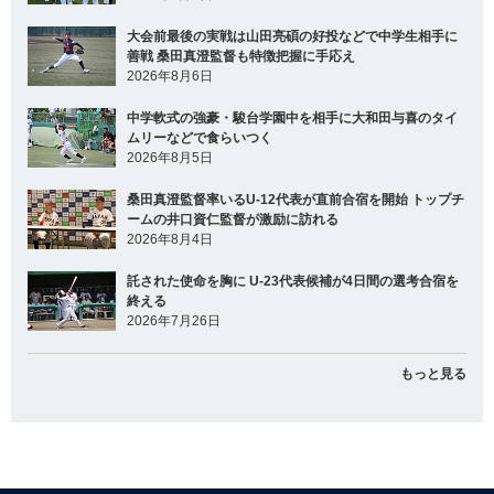
大会前最後の実戦は山田亮碩の好投などで中学生相手に
善戦 桑田真澄監督も特徴把握に手応え
2026年8月6日
中学軟式の強豪・駿台学園中を相手に大和田与喜のタイ
ムリーなどで食らいつく
2026年8月5日
桑田真澄監督率いるU-12代表が直前合宿を開始 トップチ
ームの井口資仁監督が激励に訪れる
2026年8月4日
託された使命を胸に U-23代表候補が4日間の選考合宿を
終える
2026年7月26日
もっと見る