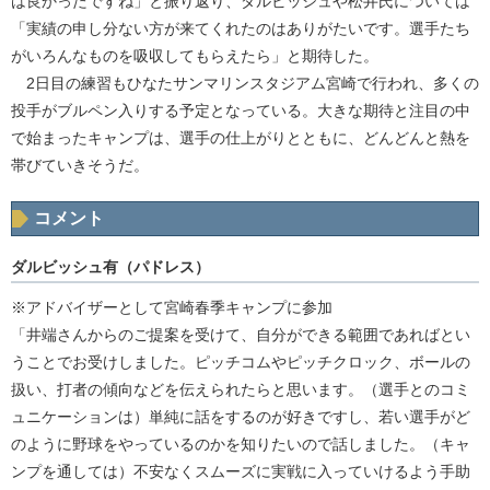
は良かったですね」と振り返り、ダルビッシュや松井氏については
「実績の申し分ない方が来てくれたのはありがたいです。選手たち
がいろんなものを吸収してもらえたら」と期待した。
2日目の練習もひなたサンマリンスタジアム宮崎で行われ、多くの
投手がブルペン入りする予定となっている。大きな期待と注目の中
で始まったキャンプは、選手の仕上がりとともに、どんどんと熱を
帯びていきそうだ。
コメント
ダルビッシュ有（パドレス）
※アドバイザーとして宮崎春季キャンプに参加
「井端さんからのご提案を受けて、自分ができる範囲であればとい
うことでお受けしました。ピッチコムやピッチクロック、ボールの
扱い、打者の傾向などを伝えられたらと思います。（選手とのコミ
ュニケーションは）単純に話をするのが好きですし、若い選手がど
のように野球をやっているのかを知りたいので話しました。（キャ
ンプを通しては）不安なくスムーズに実戦に入っていけるよう手助