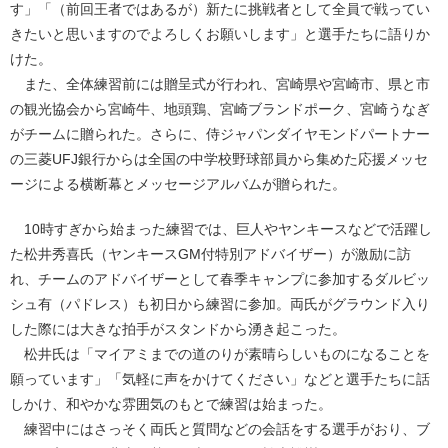
す」「（前回王者ではあるが）新たに挑戦者として全員で戦ってい
きたいと思いますのでよろしくお願いします」と選手たちに語りか
けた。
また、全体練習前には贈呈式が行われ、宮崎県や宮崎市、県と市
の観光協会から宮崎牛、地頭鶏、宮崎ブランドポーク、宮崎うなぎ
がチームに贈られた。さらに、侍ジャパンダイヤモンドパートナー
の三菱UFJ銀行からは全国の中学校野球部員から集めた応援メッセ
ージによる横断幕とメッセージアルバムが贈られた。
10時すぎから始まった練習では、巨人やヤンキースなどで活躍し
た松井秀喜氏（ヤンキースGM付特別アドバイザー）が激励に訪
れ、チームのアドバイザーとして春季キャンプに参加するダルビッ
シュ有（パドレス）も初日から練習に参加。両氏がグラウンド入り
した際には大きな拍手がスタンドから湧き起こった。
松井氏は「マイアミまでの道のりが素晴らしいものになることを
願っています」「気軽に声をかけてください」などと選手たちに話
しかけ、和やかな雰囲気のもとで練習は始まった。
練習中にはさっそく両氏と質問などの会話をする選手がおり、ブ