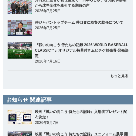
井口資仁監督が就任会見で「日本らしさ」を力説 関係者
から球界全体を牽引する期待の声
2026年7月25日
侍ジャパントップチーム 井口資仁監督の就任について
2026年7月25日
『戦いの向こう 侍たちの記録 2026 WORLD BASEBALL
CLASSIC™』オリジナル特典付きムビチケ前売券 発売決
定
2026年7月16日
もっと見る
お知らせ 関連記事
映画『戦いの向こう 侍たちの記録』入場者プレゼント配
布決定！
2026年8月7日
映画『戦いの向こう 侍たちの記録』ユニフォーム展示 開