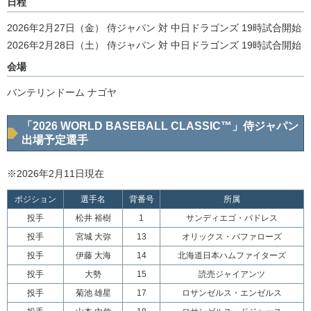
日程
2026年2月27日（金） 侍ジャパン 対 中日ドラゴンズ 19時試合開始
2026年2月28日（土） 侍ジャパン 対 中日ドラゴンズ 19時試合開始
会場
バンテリンドーム ナゴヤ
「2026 WORLD BASEBALL CLASSIC™」侍ジャパン
出場予定選手
※2026年2月11日現在
ポジション
選手名
背番号
所属
投手
松井 裕樹
1
サンディエゴ・パドレス
投手
宮城 大弥
13
オリックス・バファローズ
投手
伊藤 大海
14
北海道日本ハムファイターズ
投手
大勢
15
読売ジャイアンツ
投手
菊池 雄星
17
ロサンゼルス・エンゼルス