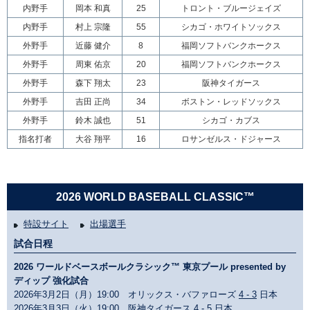
内野手
岡本 和真
25
トロント・ブルージェイズ
内野手
村上 宗隆
55
シカゴ・ホワイトソックス
外野手
近藤 健介
8
福岡ソフトバンクホークス
外野手
周東 佑京
20
福岡ソフトバンクホークス
外野手
森下 翔太
23
阪神タイガース
外野手
吉田 正尚
34
ボストン・レッドソックス
外野手
鈴木 誠也
51
シカゴ・カブス
指名打者
大谷 翔平
16
ロサンゼルス・ドジャース
2026 WORLD BASEBALL CLASSIC™
特設サイト
出場選手
試合日程
2026 ワールドベースボールクラシック™ 東京プール presented by
ディップ 強化試合
2026年3月2日（月）19:00 オリックス・バファローズ
4 - 3
日本
2026年3月3日（火）19:00 阪神タイガース
4 - 5
日本