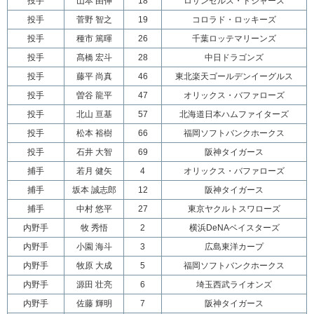
投手
山本 由伸
18
ロサンゼルス・ドジャース
投手
菅野 智之
19
コロラド・ロッキーズ
投手
種市 篤暉
26
千葉ロッテマリーンズ
投手
髙橋 宏斗
28
中日ドラゴンズ
投手
藤平 尚真
46
東北楽天ゴールデンイーグルス
投手
曽谷 龍平
47
オリックス・バファローズ
投手
北山 亘基
57
北海道日本ハムファイターズ
投手
松本 裕樹
66
福岡ソフトバンクホークス
投手
石井 大智
69
阪神タイガース
捕手
若月 健矢
4
オリックス・バファローズ
捕手
坂本 誠志郎
12
阪神タイガース
捕手
中村 悠平
27
東京ヤクルトスワローズ
内野手
牧 秀悟
2
横浜DeNAベイスターズ
内野手
小園 海斗
3
広島東洋カープ
内野手
牧原 大成
5
福岡ソフトバンクホークス
内野手
源田 壮亮
6
埼玉西武ライオンズ
内野手
佐藤 輝明
7
阪神タイガース