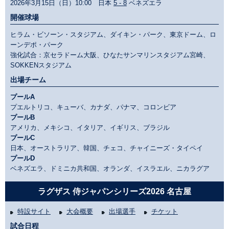
2026年3月15日（日）10:00 日本
5 - 8
ベネズエラ
開催球場
ヒラム・ビソーン・スタジアム、ダイキン・パーク、東京ドーム、ロ
ーンデポ・パーク
強化試合：京セラドーム大阪、ひなたサンマリンスタジアム宮崎、
SOKKENスタジアム
出場チーム
プールA
プエルトリコ、キューバ、カナダ、パナマ、コロンビア
プールB
アメリカ、メキシコ、イタリア、イギリス、ブラジル
プールC
日本、オーストラリア、韓国、チェコ、チャイニーズ・タイペイ
プールD
ベネズエラ、ドミニカ共和国、オランダ、イスラエル、ニカラグア
ラグザス 侍ジャパンシリーズ2026 名古屋
特設サイト
大会概要
出場選手
チケット
試合日程