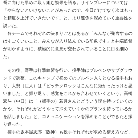
番に向けた早めに取り組む効果を語る。サインプレーについては
「やらないといけないことがあったので、今日だけでなく次はもっ
と精度を上げていきたいです」と、より連係を深めていく重要性を
説いた。
各チームでそれぞれの決まりごとはあるが「みんなが発言するの
はすごくいいこと。みんなが入り込んでいる印象です」と井端監督
が明かすように、積極的に意見が交わされていることに目を細め
た。
その後、野手は打撃練習を行い、投手陣はブルペンやサブグラウ
ンドで調整。このキャンプで初めてのブルペン入りとなる投手もお
り、大勢（巨人）は「ピッチクロックはこんなに短かったっけと思
いました」と振り返り、感覚をこれから合わせていくという。髙橋
宏斗（中日）は「（捕手の）若月さんとどういう球を持っていくの
かや、それぞれがどうやって抑えていくかのプランを持っているか
を話しました」と、コミュニケーションを深めることができたと振
り返った。
捕手の坂本誠志郎（阪神）も投手それぞれが求める構え方など、