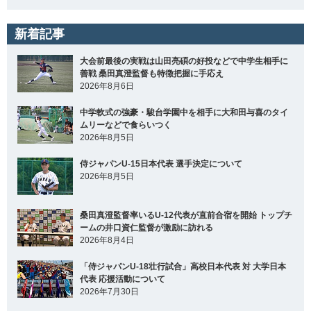
新着記事
大会前最後の実戦は山田亮碩の好投などで中学生相手に
善戦 桑田真澄監督も特徴把握に手応え
2026年8月6日
中学軟式の強豪・駿台学園中を相手に大和田与喜のタイ
ムリーなどで食らいつく
2026年8月5日
侍ジャパンU-15日本代表 選手決定について
2026年8月5日
桑田真澄監督率いるU-12代表が直前合宿を開始 トップチ
ームの井口資仁監督が激励に訪れる
2026年8月4日
「侍ジャパンU-18壮行試合」高校日本代表 対 大学日本
代表 応援活動について
2026年7月30日