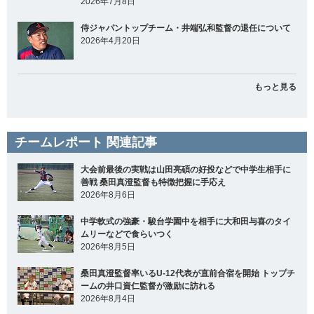
2026年7月8日
侍ジャパントップチーム・井端弘和監督の退任について
2026年4月20日
もっと見る
チームレポート 関連記事
大会前最後の実戦は山田亮碩の好投などで中学生相手に
善戦 桑田真澄監督も特徴把握に手応え
2026年8月6日
中学軟式の強豪・駿台学園中を相手に大和田与喜のタイ
ムリーなどで食らいつく
2026年8月5日
桑田真澄監督率いるU-12代表が直前合宿を開始 トップチ
ームの井口資仁監督が激励に訪れる
2026年8月4日