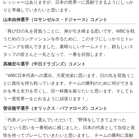
レッシャーはありますが、日本の世界一に貢献できるようにしっか
りと準備していきたいと思います」
山本由伸選手（ロサンゼルス・ドジャース）コメント
「再び日の丸を背負うことに、身が引き締まる思いです。WBCを戦
うためのコンディションを作るために、このオフにしっかりとトレ
ーニングを積んできました。素晴らしいチームメイト、頼もしいス
タッフの皆さんと一丸となって、一番を目指します」
髙橋宏斗選手（中日ドラゴンズ）コメント
「WBC日本代表への選出、大変光栄に思います。日の丸を背負うこ
とに責任を持ち戦っていきます。チームの勝利のために何ができる
かを考え全力を尽くし、目一杯腕を振りたいと思います。そしても
う一度世界一をとれるように頑張ります！」
曽谷龍平選手（オリックス・バファローズ）コメント
「代表メンバーに選んでいただいて、“野球をしてきてよかった
な”という思いを一番初めに感じました。日本の代表として自信と覚
悟を持ってプレーしていきたいと思いますし、チームの勝利に貢献