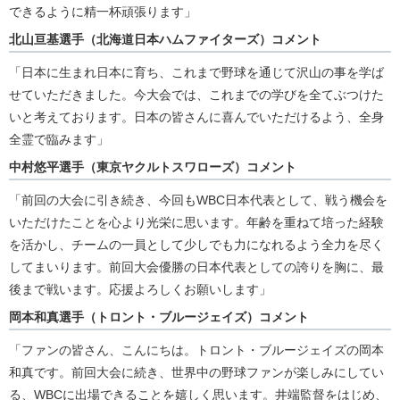
できるように精一杯頑張ります」
北山亘基選手（北海道日本ハムファイターズ）コメント
「日本に生まれ日本に育ち、これまで野球を通じて沢山の事を学ば
せていただきました。今大会では、これまでの学びを全てぶつけた
いと考えております。日本の皆さんに喜んでいただけるよう、全身
全霊で臨みます」
中村悠平選手（東京ヤクルトスワローズ）コメント
「前回の大会に引き続き、今回もWBC日本代表として、戦う機会を
いただけたことを心より光栄に思います。年齢を重ねて培った経験
を活かし、チームの一員として少しでも力になれるよう全力を尽く
してまいります。前回大会優勝の日本代表としての誇りを胸に、最
後まで戦います。応援よろしくお願いします」
岡本和真選手（トロント・ブルージェイズ）コメント
「ファンの皆さん、こんにちは。トロント・ブルージェイズの岡本
和真です。前回大会に続き、世界中の野球ファンが楽しみにしてい
る、WBCに出場できることを嬉しく思います。井端監督をはじめ、