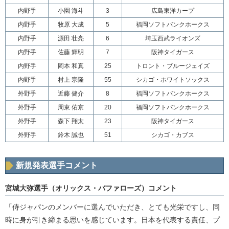
内野手
小園 海斗
3
広島東洋カープ
内野手
牧原 大成
5
福岡ソフトバンクホークス
内野手
源田 壮亮
6
埼玉西武ライオンズ
内野手
佐藤 輝明
7
阪神タイガース
内野手
岡本 和真
25
トロント・ブルージェイズ
内野手
村上 宗隆
55
シカゴ・ホワイトソックス
外野手
近藤 健介
8
福岡ソフトバンクホークス
外野手
周東 佑京
20
福岡ソフトバンクホークス
外野手
森下 翔太
23
阪神タイガース
外野手
鈴木 誠也
51
シカゴ・カブス
新規発表選手コメント
宮城大弥選手（オリックス・バファローズ）コメント
「侍ジャパンのメンバーに選んでいただき、とても光栄ですし、同
時に身が引き締まる思いを感じています。日本を代表する責任、プ