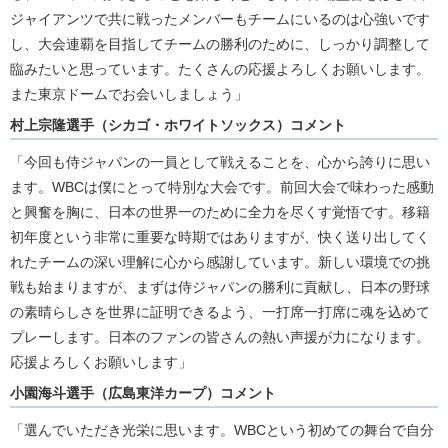
ジャイアンツで共に戦ったメンバーもチームにいるのは心強いです
し、大会連覇を目指してチームの勝利のために、しっかり調整して
臨みたいと思っています。たくさんの応援よろしくお願いします。
また東京ドームでお会いしましょう」
村上宗隆選手（シカゴ・ホワイトソックス）コメント
「今回も侍ジャパンの一員として戦えることを、心から誇りに思い
ます。WBCは僕にとって特別な大会です。前回大会で味わった感動
と興奮を胸に、日本の世界一のために全力を尽くす覚悟です。移籍
初年度という非常に重要な時期ではありますが、快く送り出してく
れたチームの深い理解に心から感謝しています。新しい環境での挑
戦も始まりますが、まずは侍ジャパンの勝利に貢献し、日本の野球
の素晴らしさを世界に証明できるよう、一打席一打席に魂を込めて
プレーします。日本のファンの皆さんの熱い声援が力になります。
応援よろしくお願いします」
小園海斗選手（広島東洋カープ）コメント
「選んでいただき光栄に思います。WBCという初めての舞台で自分