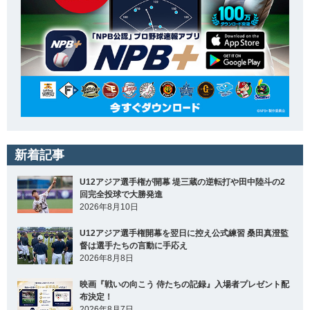
新着記事
U12アジア選手権が開幕 堤三蔵の逆転打や田中陸斗の2
回完全投球で大勝発進
2026年8月10日
U12アジア選手権開幕を翌日に控え公式練習 桑田真澄監
督は選手たちの言動に手応え
2026年8月8日
映画『戦いの向こう 侍たちの記録』入場者プレゼント配
布決定！
2026年8月7日