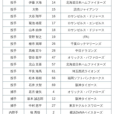
投手
伊藤 大海
14
北海道日本ハムファイターズ
投手
大勢
15
読売ジャイアンツ
投手
大谷 翔平
16
ロサンゼルス・ドジャース
投手
菊池 雄星
17
ロサンゼルス・エンゼルス
投手
山本 由伸
18
ロサンゼルス・ドジャース
投手
菅野 智之
19
（FA）
投手
種市 篤暉
26
千葉ロッテマリーンズ
投手
髙橋 宏斗
28
中日ドラゴンズ
投手
曽谷 龍平
47
オリックス・バファローズ
投手
北山 亘基
57
北海道日本ハムファイターズ
投手
平良 海馬
61
埼玉西武ライオンズ
投手
松本 裕樹
66
福岡ソフトバンクホークス
投手
石井 大智
69
阪神タイガース
捕手
若月 健矢
4
オリックス・バファローズ
捕手
坂本 誠志郎
12
阪神タイガース
捕手
中村 悠平
27
東京ヤクルトスワローズ
内野手
牧 秀悟
2
横浜DeNAベイスターズ