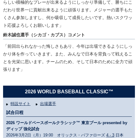
らしい積極的なプレーが出来るようにしっかり準備して、勝ちにこ
だわり世界一に貢献出来るように頑張ります。メジャーの選手もた
くさん参加しますし、何か吸収して成長したいです。熱いスクワッ
ト応援よろしくお願いします」
鈴木誠也選手（シカゴ・カブス）コメント
「前回出られなかった悔しさもあり、今年は出場できるようにしっ
かり体を作っていきます。また、みんなで日本を背負って戦えるこ
とを光栄に思います。チームのため、そして日本のために全力で頑
張ります」
2026 WORLD BASEBALL CLASSIC™
特設サイト
出場選手
試合日程
2026 ワールドベースボールクラシック™ 東京プール presented by
ディップ 強化試合
2026年3月2日（月）19:00 オリックス・バファローズ
4 - 3
日本