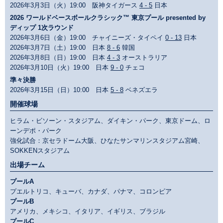
2026年3月3日（火）19:00 阪神タイガース
4 - 5
日本
2026 ワールドベースボールクラシック™ 東京プール presented by
ディップ 1次ラウンド
2026年3月6日（金）19:00 チャイニーズ・タイペイ
0 - 13
日本
2026年3月7日（土）19:00 日本
8 - 6
韓国
2026年3月8日（日）19:00 日本
4 - 3
オーストラリア
2026年3月10日（火）19:00 日本
9 - 0
チェコ
準々決勝
2026年3月15日（日）10:00 日本
5 - 8
ベネズエラ
開催球場
ヒラム・ビソーン・スタジアム、ダイキン・パーク、東京ドーム、ロ
ーンデポ・パーク
強化試合：京セラドーム大阪、ひなたサンマリンスタジアム宮崎、
SOKKENスタジアム
出場チーム
プールA
プエルトリコ、キューバ、カナダ、パナマ、コロンビア
プールB
アメリカ、メキシコ、イタリア、イギリス、ブラジル
プールC