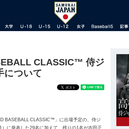
SEBALL CLASSIC™ 侍ジ
手について
D BASEBALL CLASSIC™」に出場予定の、侍ジ
月）に発表した29名に加えて、残りの1名が吉田正