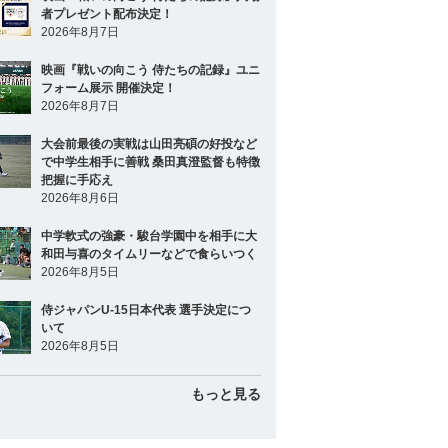
者プレゼント配布決定！
2026年8月7日
映画『戦いの向こう 侍たちの記録』ユニ
フォーム展示 開催決定！
2026年8月7日
大会前最後の実戦は山田亮碩の好投など
で中学生相手に善戦 桑田真澄監督も特徴
把握に手応え
2026年8月6日
中学軟式の強豪・駿台学園中を相手に大
和田与喜のタイムリーなどで食らいつく
2026年8月5日
侍ジャパンU-15日本代表 選手決定につ
いて
2026年8月5日
もっと見る