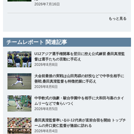
2026年7月16日
もっと見る
チームレポート 関連記事
U12アジア選手権開幕を翌日に控え公式練習 桑田真澄監
督は選手たちの言動に手応え
2026年8月8日
大会前最後の実戦は山田亮碩の好投などで中学生相手に
善戦 桑田真澄監督も特徴把握に手応え
2026年8月6日
中学軟式の強豪・駿台学園中を相手に大和田与喜のタイ
ムリーなどで食らいつく
2026年8月5日
桑田真澄監督率いるU-12代表が直前合宿を開始 トップチ
ームの井口資仁監督が激励に訪れる
2026年8月4日