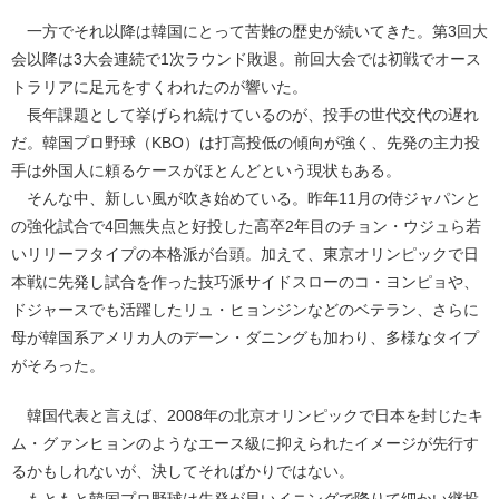
一方でそれ以降は韓国にとって苦難の歴史が続いてきた。第3回大
会以降は3大会連続で1次ラウンド敗退。前回大会では初戦でオース
トラリアに足元をすくわれたのが響いた。
長年課題として挙げられ続けているのが、投手の世代交代の遅れ
だ。韓国プロ野球（KBO）は打高投低の傾向が強く、先発の主力投
手は外国人に頼るケースがほとんどという現状もある。
そんな中、新しい風が吹き始めている。昨年11月の侍ジャパンと
の強化試合で4回無失点と好投した高卒2年目のチョン・ウジュら若
いリリーフタイプの本格派が台頭。加えて、東京オリンピックで日
本戦に先発し試合を作った技巧派サイドスローのコ・ヨンピョや、
ドジャースでも活躍したリュ・ヒョンジンなどのベテラン、さらに
母が韓国系アメリカ人のデーン・ダニングも加わり、多様なタイプ
がそろった。
韓国代表と言えば、2008年の北京オリンピックで日本を封じたキ
ム・グァンヒョンのようなエース級に抑えられたイメージが先行す
るかもしれないが、決してそればかりではない。
もともと韓国プロ野球は先発が早いイニングで降りて細かい継投