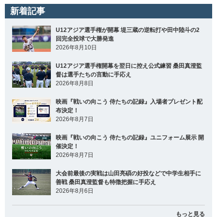
新着記事
U12アジア選手権が開幕 堤三蔵の逆転打や田中陸斗の2
回完全投球で大勝発進
2026年8月10日
U12アジア選手権開幕を翌日に控え公式練習 桑田真澄監
督は選手たちの言動に手応え
2026年8月8日
映画『戦いの向こう 侍たちの記録』入場者プレゼント配
布決定！
2026年8月7日
映画『戦いの向こう 侍たちの記録』ユニフォーム展示 開
催決定！
2026年8月7日
大会前最後の実戦は山田亮碩の好投などで中学生相手に
善戦 桑田真澄監督も特徴把握に手応え
2026年8月6日
もっと見る