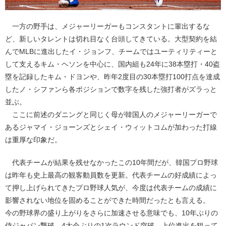
一方の野手は、メジャーリーガーもコンスタントに輩出するな
ど、新しいタレントは切れ目なく台頭してきている。大型契約を結
んでMLBに進出したイ・ジョンフ、チームではユーティリティーと
して支えるキム・ヘソンを中心に、国内組も24年に38本塁打・40盗
塁を記録したキム・ドヨンや、昨年2度目の30本塁打100打点を達成
したノ・シファンら各ポジションで数字を残した強打者がズラっと
並ぶ。
ここに前述のダニングと同じく母が韓国人のメジャーリーガーで
あるジャマイ・ジョーンズとシェイ・ウィットコムが加わった打線
は重厚な印象だ。
代表チームが結果を残せなかったこの10年間だが、韓国プロ野球
は昨年も史上最高の観客動員数を更新。代表チームの好成績によっ
て押し上げられてきたプロ野球人気が、今度は代表チームの成績に
影響されない地位を固めることができた時間だったとも言える。
今の野球界の盛り上がりをさらに加速させる意味でも、10年ぶりの
侍ジャパン撃破、4大会ぶりの1次ラウンド突破、上位進出を狙って