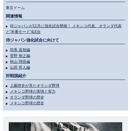
東京ドーム
関連情報
侍ジャパンが11月に強化試合開催！ メキシコ代表、オランダ代表
と“本番モード”4試合
侍ジャパン強化試合に向けて
筒香 嘉智編
菅野 智之編
秋山 翔吾編
山田 哲人編
対戦国紹介
上園啓史が見たオランダ野球
メキシコ野球の実情と実力
オランダ野球の歴史
メキシコ野球の歴史