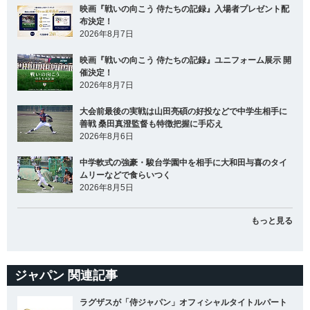
映画『戦いの向こう 侍たちの記録』入場者プレゼント配
布決定！
2026年8月7日
映画『戦いの向こう 侍たちの記録』ユニフォーム展示 開
催決定！
2026年8月7日
大会前最後の実戦は山田亮碩の好投などで中学生相手に
善戦 桑田真澄監督も特徴把握に手応え
2026年8月6日
中学軟式の強豪・駿台学園中を相手に大和田与喜のタイ
ムリーなどで食らいつく
2026年8月5日
もっと見る
ジャパン 関連記事
ラグザスが「侍ジャパン」オフィシャルタイトルパート