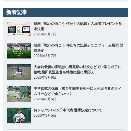
新着記事
映画『戦いの向こう 侍たちの記録』入場者プレゼント配
布決定！
2026年8月7日
映画『戦いの向こう 侍たちの記録』ユニフォーム展示 開
催決定！
2026年8月7日
大会前最後の実戦は山田亮碩の好投などで中学生相手に
善戦 桑田真澄監督も特徴把握に手応え
2026年8月6日
中学軟式の強豪・駿台学園中を相手に大和田与喜のタイ
ムリーなどで食らいつく
2026年8月5日
侍ジャパンU-15日本代表 選手決定について
2026年8月5日