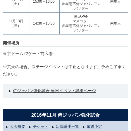
15:00～16:00
南隼人
（土）
赤星憲広侍ジャパンアン
バサダー
偽JAPAN
11月13日
マスコット
14:30～15:30
南隼人
（日）
赤星憲広侍ジャパンアン
バサダー
開催場所
東京ドーム22ゲート前広場
※荒天の場合、ステージイベントは中止となります。予めご了承く
ださい。
侍ジャパン強化試合 当日イベント詳細ページ
2016年11月 侍ジャパン強化試合
大会概要
チケット
出場選手一覧
放送予定