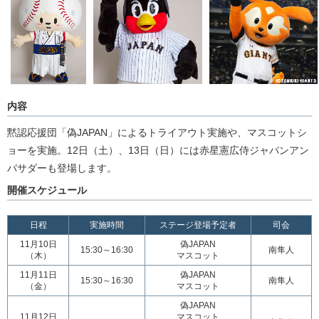
内容
黙認応援団「偽JAPAN」によるトライアウト実施や、マスコットシ
ョーを実施。12日（土）、13日（日）には赤星憲広侍ジャパンアン
バサダーも登場します。
開催スケジュール
日程
実施時間
ステージ登場予定者
司会
11月10日
偽JAPAN
15:30～16:30
南隼人
（木）
マスコット
11月11日
偽JAPAN
15:30～16:30
南隼人
（金）
マスコット
偽JAPAN
11月12日
マスコット