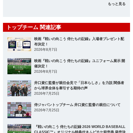
もっと見る
トップチーム 関連記事
映画『戦いの向こう 侍たちの記録』入場者プレゼント配
布決定！
2026年8月7日
映画『戦いの向こう 侍たちの記録』ユニフォーム展示 開
催決定！
2026年8月7日
井口資仁監督が就任会見で「日本らしさ」を力説 関係者
から球界全体を牽引する期待の声
2026年7月25日
侍ジャパントップチーム 井口資仁監督の就任について
2026年7月25日
『戦いの向こう 侍たちの記録 2026 WORLD BASEBALL
CLASSIC™』オリジナル特典付きムビチケ前売券 発売決