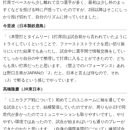
打席でベースから少し離れて立つ選手が多く、最初は少し外のまっ
すぐなどを投げる時に戸惑っていたのですが、2回以降はそこにしっ
かり投げ切れて、自分のリズムに持っていけました」
今里凌（日本製鉄鹿島）
「（本塁打とタイムリー）1打席目は試合前から言われていたように
トライしていくということで、ファーストストライクを思い切り振
りにいけた結果でもあったし、試合中に選手間で情報交換をしてい
てしっかり自分の中で整理して打席に入ることができたので、どち
らも良い打席だったと思います。（塁上でのパフォーマンス）あれ
は野口主将がJAPANの「J」だと。日本と言えば侍なので、それ
（J）で斬るという感じでやっています」
髙橋隆慶（JR東日本）
「（ニカラグア戦について）初めてこのユニホームに袖を通してや
る試合ということで、結構緊張していたのですが、周りもU-23で同
世代が多かったのでコミュニケーションも取りやすいですし、やり
やすい環境ではあったので、試合が始まればいつも通りのプレーが
できたのかなと思います。（自身の満塁本塁打について）練習試合