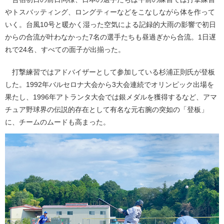
やトスバッティング、ロングティーなどをこなしながら体を作って
いく。台風10号と暖かく湿った空気による記録的大雨の影響で初日
からの合流が叶わなかった7名の選手たちも昼過ぎから合流。1日遅
れで24名、すべての面子が出揃った。
打撃練習ではアドバイザーとして参加している杉浦正則氏が登板
した。1992年バルセロナ大会から3大会連続でオリンピック出場を
果たし、1996年アトランタ大会では銀メダルを獲得するなど、アマ
チュア野球界の伝説的存在として有名な元右腕の突如の「登板」
に、チームのムードも高まった。