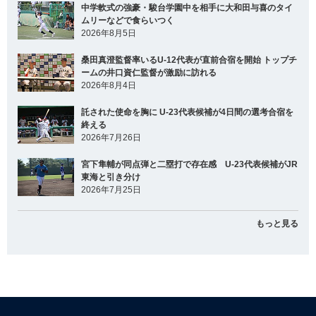
中学軟式の強豪・駿台学園中を相手に大和田与喜のタイ
ムリーなどで食らいつく
2026年8月5日
桑田真澄監督率いるU-12代表が直前合宿を開始 トップチ
ームの井口資仁監督が激励に訪れる
2026年8月4日
託された使命を胸に U-23代表候補が4日間の選考合宿を
終える
2026年7月26日
宮下隼輔が同点弾と二塁打で存在感 U-23代表候補がJR
東海と引き分け
2026年7月25日
もっと見る