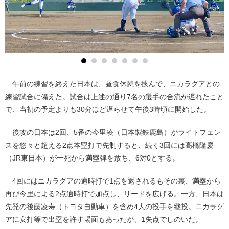
午前の練習を終えた日本は、昼食休憩を挟んで、ニカラグアとの
練習試合に備えた。試合は上述の通り7名の選手の合流が遅れたこと
で、当初の予定よりも30分ほど遅らせて午後3時頃に開始した。
後攻の日本は2回、5番の今里凌（日本製鉄鹿島）がライトフェン
スを悠々と超える2点本塁打で先制すると、続く3回には髙橋隆慶
（JR東日本）が一死から満塁弾を放ち、6対0とする。
4回にはニカラグアの適時打で1点を返されるもその裏、満塁から
再び今里による2点適時打で加点し、リードを広げる。一方、日本は
先発の後藤凌寿（トヨタ自動車）を含め4人の投手を継投。ニカラグ
アに安打等で出塁を許す場面もあったが、1失点でしのいだ。