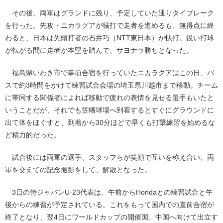
その後、両軍はグランドに残り、予定していた通りタイブレーク
を行った。先攻・ニカラグアが犠打で走者を進めるも、無得点に終
わると、日本は先頭打者の石井巧（NTT東日本）が快打。鋭い打球
が転がる間に走者が本塁を踏んで、サヨナラ勝ちとなった。
福島県いわき市で事前合宿を行っていたニカラグアはこの日、バ
スで約3時間をかけて練習試合会場の埼玉県川越市まで移動。チーム
に帯同する関係者によれば移動で疲れの表情を見せる選手もいたと
いうことだが、それでも笠幡球場へ到着するとすぐにグラウンドに
出て体をほぐすと、到着から30分ほどで早くも打撃練習を始めるな
ど精力的だった。
試合後には両軍の選手、スタッフらが笑顔で互いを称え合い、両
軍を交えての記念撮影をして、解散となった。
3日の侍ジャパンU-23代表は、午前からHondaとの練習試合と午
後からの練習が予定されている。これをもって国内での直前合宿が
終了となり、翌4日にワールドカップの開催国、中国へ向けて出立す