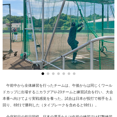
午前中から全体練習を行ったチームは、午後からは同じくワール
ドカップに出場するニカラグアU-23チームと練習試合を行い、大会
本番へ向けてより実戦感覚を養った。試合は日本が投打で相手を上
回り、8対1で勝利した（タイブレークを含めると9対1）。
合宿初日の前日同様、日本の選手たちは午前の練習では打撃練習