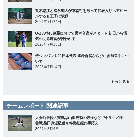
丸木悠汰と松永知大が本塁打を放って代表入りへアピー
ルするも王子に敗戦
2026年7月24日
U-23W杯3連覇に向けて選考合宿がスタート 初日から活
気のある練習が行われる
2026年7月23日
侍ジャパンU-23日本代表 選考合宿ならびに参加選手につ
いて
2026年7月14日
もっと見る
チームレポート 関連記事
大会前最後の実戦は山田亮碩の好投などで中学生相手に
善戦 桑田真澄監督も特徴把握に手応え
2026年8月6日