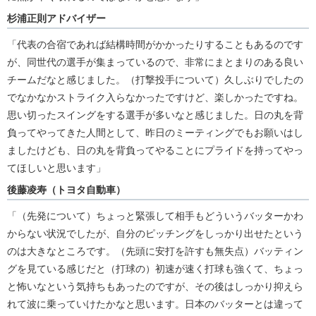
杉浦正則アドバイザー
「代表の合宿であれば結構時間がかかったりすることもあるのです
が、同世代の選手が集まっているので、非常にまとまりのある良い
チームだなと感じました。（打撃投手について）久しぶりでしたの
でなかなかストライク入らなかったですけど、楽しかったですね。
思い切ったスイングをする選手が多いなと感じました。日の丸を背
負ってやってきた人間として、昨日のミーティングでもお願いはし
ましたけども、日の丸を背負ってやることにプライドを持ってやっ
てほしいと思います」
後藤凌寿（トヨタ自動車）
「（先発について）ちょっと緊張して相手もどういうバッターかわ
からない状況でしたが、自分のピッチングをしっかり出せたという
のは大きなところです。（先頭に安打を許すも無失点）バッティン
グを見ている感じだと（打球の）初速が速く打球も強くて、ちょっ
と怖いなという気持ちもあったのですが、その後はしっかり抑えら
れて波に乗っていけたかなと思います。日本のバッターとは違って