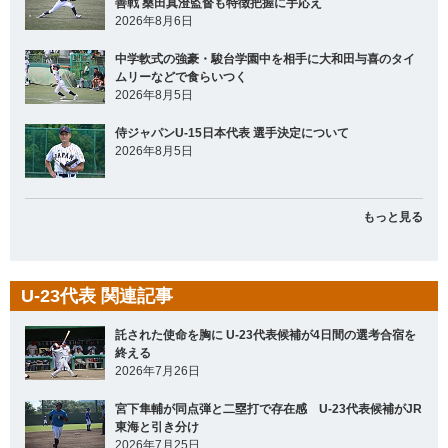
善戦 桑田真澄監督も特徴把握に手応え
2026年8月6日
中学軟式の強豪・駿台学園中を相手に大和田与喜のタイ
ムリーなどで食らいつく
2026年8月5日
侍ジャパンU-15日本代表 選手決定について
2026年8月5日
もっと見る
U-23代表 関連記事
託された使命を胸に U-23代表候補が4日間の選考合宿を
終える
2026年7月26日
宮下隼輔が同点弾と二塁打で存在感 U-23代表候補がJR
東海と引き分け
2026年7月25日