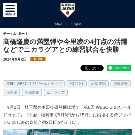
日本語
｜
English
チームレポート
髙橋隆慶の満塁弾や今里凌の4打点の活躍
などでニカラグアとの練習試合を快勝
2024年9月2日
第5回 WBSC U-23ワールドカップ
川口朋保
杉浦正則
後藤凌寿
今里凌
髙橋隆慶
ニカラグア
9月2日、埼玉県の本田技研笠幡球場で「第5回 WBSC U-23ワール
ドカップ」（中国・紹興市で9月6日から15日）に出場する侍ジャパ
ンU-23代表の直前合宿2日目が行われた。