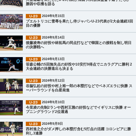
勝因や収穫を語る
2024年9月15日
プエルトリコに雪辱を果たし侍ジャパンU-23代表が2大会連続3回
目の優勝
2024年9月14日
後藤凌寿の好投や林拓馬の同点打などで韓国との接戦を制し明日
の決勝戦へ
2024年9月13日
笹森公輔の5回無失点の好投や10安打9得点でニカラグアに勝利 2
大会連続の決勝進出も決まる
2024年9月12日
谷脇弘起の好投や村上裕一郎の本塁打などでベネズエラに快勝 ス
ーパーラウンドを白星発進
2024年9月10日
今里凌の先制2ランや西村王雅の好投などでイギリスに快勝 オー
プニングラウンド2位通過
2024年9月9日
西村進之介がダメ押しの本塁打含む5打点の活躍 コロンビアに勝
利し3連勝