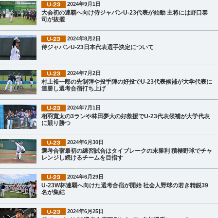
2024年9月1日
大会初の連覇へ向け侍ジャパンU-23代表が始動 主将には野口泰
司が抜擢
2024年8月2日
侍ジャパンU-23日本代表選手決定について
2024年7月2日
村上裕一郎の先制弾や投手陣の好投でU-23代表候補が大学代表に
連勝し選考合宿打ち上げ
2024年7月1日
相羽寛太の3ランや林田夢大の好救援でU-23代表候補が大学代表
に競り勝つ
2024年6月30日
選考合宿最初の練習試合はタイブレークの末勝利 積極野球でチャ
レンジし続けるチームを目指す
2024年6月29日
U-23W杯連覇へ向けた選考合宿が開始 社会人野球の若き精鋭39
名が集結
2024年6月25日