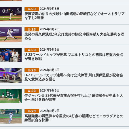
2024年9月8日
後藤凌寿の粘りの投球や山田拓也の逆転打などでオーストラリア
を下し2連勝
2024年9月7日
先発の長久保滉成が1安打完封の快投 中国を破り大会初勝利を収
める
2024年9月6日
U-23ワールドカップが開幕 プエルトリコとの初戦は序盤の失点
が響き敗戦
2024年9月5日
U-23ワールドカップ連覇へ向け公式練習 川口朋保監督が記者会
見で意気込みを語る
2024年9月3日
侍ジャパンU-23代表が直前合宿を打ち上げ 練習試合が中止も大
会へ向け各自が調整
2024年9月2日
髙橋隆慶の満塁弾や今里凌の4打点の活躍などでニカラグアとの
練習試合を快勝