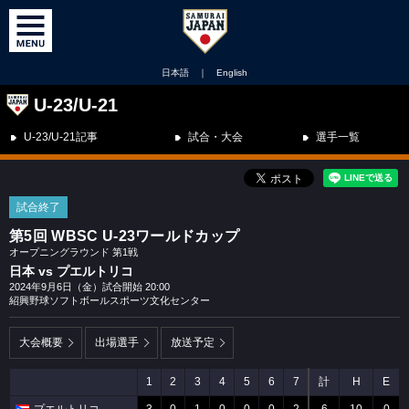
日本語
｜
English
U-23/U-21
U-23/U-21記事
試合・大会
選手一覧
試合終了
第5回 WBSC U-23ワールドカップ
オープニングラウンド 第1戦
日本 vs プエルトリコ
2024年9月6日（金）試合開始 20:00
紹興野球ソフトボールスポーツ文化センター
大会概要
出場選手
放送予定
1
2
3
4
5
6
7
計
H
E