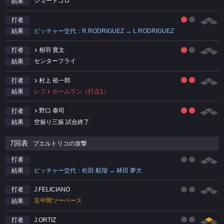
ショートゴロ
結果
打者
ピッチャー交代：R.RODRIGUEZ → L.RODRIGUEZ
結果
相羽 寛太
打者
センターフライ
結果
村上 裕一郎
打者
レフトホームラン（打点1）
結果
野口 泰司
打者
空振り三振 試合終了
結果
7回表
プエルトリコの攻撃
打者
ピッチャー交代：松田 航瑠 → 林田 夢大
結果
J.FELICIANO
打者
左中間ツーベース
結果
J.ORTIZ
打者