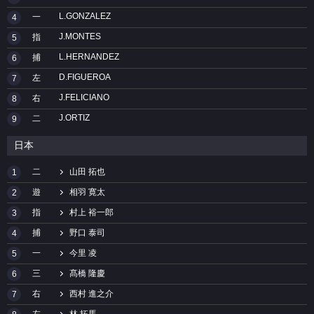
L.GONZALEZ
一
4
J.MONTES
指
5
L.HERNANDEZ
捕
6
D.FIGUEROA
左
7
J.FELICIANO
右
8
J.ORTIZ
二
9
日本
二
山田 拓也
1
遊
相羽 寛太
2
指
村上 裕一郎
3
捕
野口 泰司
4
一
今里 凌
5
三
髙橋 隆慶
6
右
西村 進之介
7