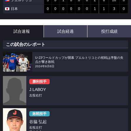
プエルトリコ
3
0
1
0
0
0
2
6
10
0
日本
0
0
0
0
0
0
1
1
3
0
試合速報
試合経過
投打成績
この試合のレポート
U-23ワールドカップが開幕 プエルトリコとの初戦は序盤の失
点が響き敗戦
2024年9月6日
勝利投手
J.LABOY
左投右打
敗戦投手
谷脇 弘起
右投左打