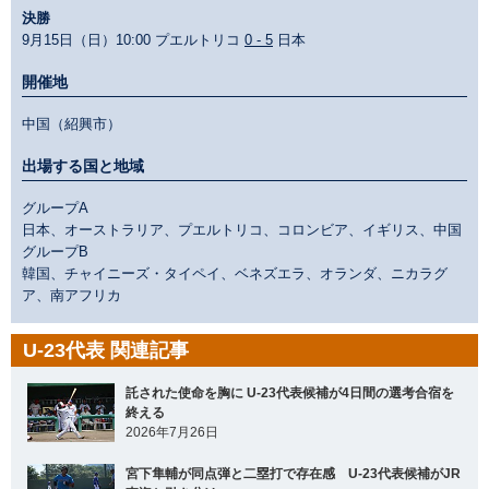
決勝
9月15日（日）10:00 プエルトリコ
0 - 5
日本
開催地
中国（紹興市）
出場する国と地域
グループA
日本、オーストラリア、プエルトリコ、コロンビア、イギリス、中国
グループB
韓国、チャイニーズ・タイペイ、ベネズエラ、オランダ、ニカラグ
ア、南アフリカ
U-23代表 関連記事
託された使命を胸に U-23代表候補が4日間の選考合宿を
終える
2026年7月26日
宮下隼輔が同点弾と二塁打で存在感 U-23代表候補がJR