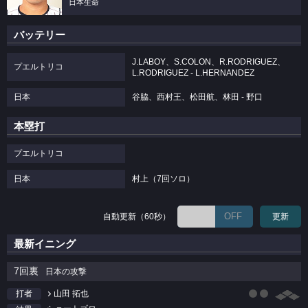
日本生命
バッテリー
J.LABOY、S.COLON、R.RODRIGUEZ、
プエルトリコ
L.RODRIGUEZ - L.HERNANDEZ
日本
谷脇、西村王、松田航、林田 - 野口
本塁打
プエルトリコ
日本
村上（7回ソロ）
OFF
自動更新（60秒）
更新
最新イニング
7回裏
日本の攻撃
山田 拓也
打者