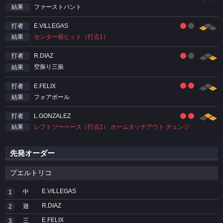
ファーストバント
結果
E.VILLEGAS
打者
センター前ヒット（打点1）
結果
R.DIAZ
打者
空振り三振
結果
E.FELIX
打者
フォアボール
結果
L.GONZALEZ
打者
レフトツーベース（打点1） ホームタッチアウト チェンジ
結果
先発オーダー
プエルトリコ
E.VILLEGAS
中
1
R.DIAZ
遊
2
E.FELIX
三
3