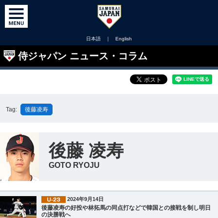
日本語
｜
English
侍ジャパン ニュース・コラム
Tag:
後藤凌寿
後藤 凌寿
GOTO RYOJU
2024年9月14日
後藤凌寿の好投や林拓馬の同点打などで韓国との接戦を制し明日
の決勝戦へ