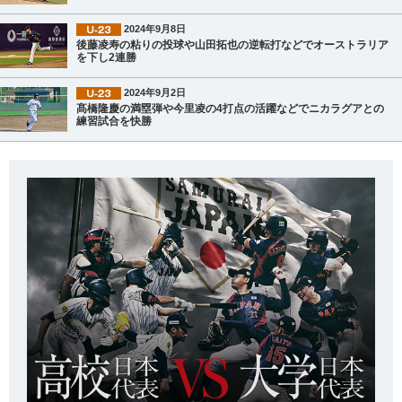
2024年9月8日
後藤凌寿の粘りの投球や山田拓也の逆転打などでオーストラリア
を下し2連勝
2024年9月2日
髙橋隆慶の満塁弾や今里凌の4打点の活躍などでニカラグアとの
練習試合を快勝