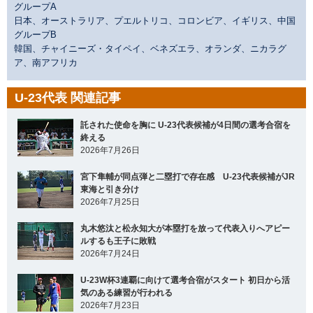
グループA
日本、オーストラリア、プエルトリコ、コロンビア、イギリス、中国
グループB
韓国、チャイニーズ・タイペイ、ベネズエラ、オランダ、ニカラグ
ア、南アフリカ
U-23代表 関連記事
託された使命を胸に U-23代表候補が4日間の選考合宿を
終える
2026年7月26日
宮下隼輔が同点弾と二塁打で存在感 U-23代表候補がJR
東海と引き分け
2026年7月25日
丸木悠汰と松永知大が本塁打を放って代表入りへアピー
ルするも王子に敗戦
2026年7月24日
U-23W杯3連覇に向けて選考合宿がスタート 初日から活
気のある練習が行われる
2026年7月23日