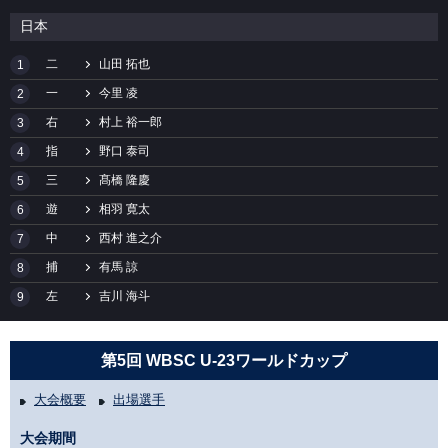
日本
二
山田 拓也
1
一
今里 凌
2
右
村上 裕一郎
3
指
野口 泰司
4
三
髙橋 隆慶
5
遊
相羽 寛太
6
中
西村 進之介
7
捕
有馬 諒
8
左
吉川 海斗
9
第5回 WBSC U-23ワールドカップ
大会概要
出場選手
大会期間