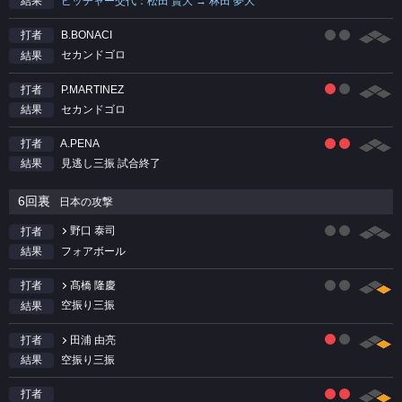
ピッチャー交代：松田 賢大 → 林田 夢大
結果
B.BONACI
打者
セカンドゴロ
結果
P.MARTINEZ
打者
セカンドゴロ
結果
A.PENA
打者
見逃し三振 試合終了
結果
6回裏
日本の攻撃
野口 泰司
打者
フォアボール
結果
髙橋 隆慶
打者
空振り三振
結果
田浦 由亮
打者
空振り三振
結果
打者