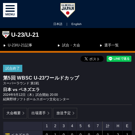
日本語
｜
English
U-23/U-21
U-23/U-21記事
試合・大会
選手一覧
試合終了
第5回 WBSC U-23ワールドカップ
スーパーラウンド 第1戦
日本 vs ベネズエラ
2024年9月12日（木）試合開始 20:00
紹興野球ソフトボールスポーツ文化センター
大会概要
出場選手
放送予定
1
2
3
4
5
6
7
計
H
E