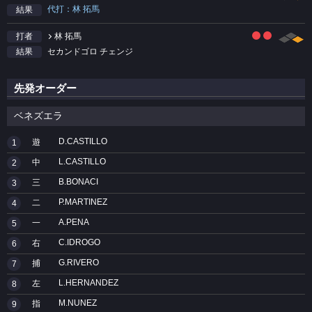
代打：林 拓馬
結果
林 拓馬
打者
セカンドゴロ チェンジ
結果
先発オーダー
ベネズエラ
D.CASTILLO
遊
1
L.CASTILLO
中
2
B.BONACI
三
3
P.MARTINEZ
二
4
A.PENA
一
5
C.IDROGO
右
6
G.RIVERO
捕
7
L.HERNANDEZ
左
8
M.NUNEZ
指
9