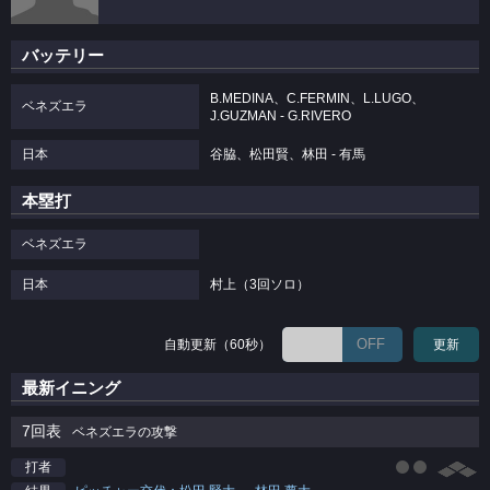
バッテリー
B.MEDINA、C.FERMIN、L.LUGO、
ベネズエラ
J.GUZMAN - G.RIVERO
日本
谷脇、松田賢、林田 - 有馬
本塁打
ベネズエラ
日本
村上（3回ソロ）
OFF
自動更新（60秒）
更新
最新イニング
7回表
ベネズエラの攻撃
打者