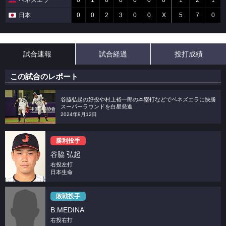
ベネズエラ
0
1
0
0
0
0
0
1
2
1
日本
0
0
2
3
0
0
X
5
7
0
試合速報
試合経過
投打成績
この試合のレポート
谷脇弘起の好投や村上裕一郎の本塁打などでベネズエラに快勝
スーパーラウンドを白星発進
2024年9月12日
勝利投手
谷脇 弘起
右投左打
日本生命
敗戦投手
B.MEDINA
右投右打