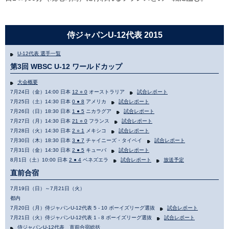
侍ジャパンU-12代表 2015
U-12代表 選手一覧
第3回 WBSC U-12 ワールドカップ
大会概要
7月24日（金）14:00 日本
12 ○ 0
オーストラリア
試合レポート
7月25日（土）14:30 日本
0 ● 8
アメリカ
試合レポート
7月26日（日）18:30 日本
1 ● 5
ニカラグア
試合レポート
7月27日（月）14:30 日本
21 ○ 0
フランス
試合レポート
7月28日（火）14:30 日本
2 ○ 1
メキシコ
試合レポート
7月30日（木）18:30 日本
3 ● 7
チャイニーズ・タイペイ
試合レポート
7月31日（金）14:30 日本
2 ● 5
キューバ
試合レポート
8月1日（土）10:00 日本
2 ● 4
ベネズエラ
試合レポート
放送予定
直前合宿
7月19日（日）～7月21日（火）
都内
7月20日（月）侍ジャパンU-12代表 5 - 10 ボーイズリーグ選抜
試合レポート
7月21日（火）侍ジャパンU-12代表 1 - 8 ボーイズリーグ選抜
試合レポート
侍ジャパンU-12代表 直前合宿総括