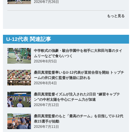
2026年7月26日
もっと見る
U-12代表 関連記事
中学軟式の強豪・駿台学園中を相手に大和田与喜のタイ
ムリーなどで食らいつく
2026年8月5日
桑田真澄監督率いるU-12代表が直前合宿を開始 トップチ
ームの井口資仁監督が激励に訪れる
2026年8月4日
桑田真澄監督イズムが注入された2日目 “練習キャプテ
ン”の中村太陽を中心にチーム力が加速
2026年7月12日
桑田真澄監督のもと「最高のチーム」を目指してU-12代
表15選手が始動
2026年7月11日