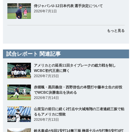
侍ジャパンU-12日本代表 選手決定について
2026年7月1日
もっと見る
試合レポート 関連記事
アメリカとの延長11回タイブレークの総力戦を制し
WCBC初代王座に輝く
2026年7月15日
赤堀颯・黒田義信・西野啓也の本塁打や藤本士生の好投
でWCBC決勝進出を決める
2026年7月14日
山里宝の前日に続く2打点や大城海翔の三者連続三振で粘
るもアメリカに惜敗
2026年7月13日
鈴木泰成が6回1安打14奪三振 榊原七斗が5打数5安打4打