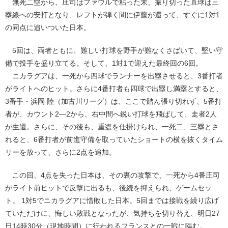
無死二塁から、庄司はファウルで粘った末、振り切った直球は三
塁線への安打となり、レフトが弾く間に伊藤が還って、すぐに1対1
の同点に追いついた日本。
5回は、両者ともに、難しい打球を野手が難なくさばいて、堅い守
備で投手を盛り立てる。そして、1対1で迎えた最終回の6回。
ニカラグアは、一死から四球でランナーを出塁させると、3番打者
がライトへのヒット。さらに4番打者も四球で出塁し満塁とすると、
3番手・浜岡 陸（加古川リーグ）は、ここで踏ん張り切れず、5番打
者が、カウント2―2から、右中間へ鋭い打球を飛ばして、走者2人
が生還。さらに、その後も、重盗を仕掛けられ、一死二、三塁とさ
れると、6番打者が前進守備を取っていたショートの横を抜くタイム
リーを放って、さらに2点を追加。
この回、4点を失った日本は、その裏の攻撃で、一死から4番庄司
がライト前ヒットで反撃に出るも、後続を抑えられ、ゲームセッ
ト。 1対5でニカラグアに惜敗した日本。5回までは接戦を繰り広げ
ていただけに、悔しい敗戦となったが、気持ちを切り替え、明日27
日14時30分（現地時間）に行われるフランスとの一戦に臨む。