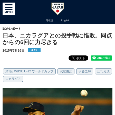
日本語
｜
English
試合レポート
日本、ニカラグアとの投手戦に惜敗。同点
からの6回に力尽きる
2015年7月26日
第3回 WBSC U-12 ワールドカップ
武居侑汰
伊藤圭輝
庄司光汰
ニカラグア