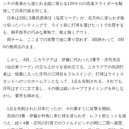
ンチの長身から放たれる縦に落ちる120キロの高速スライダーを駆
使して日本打線を封じる。
日本は2回に5番武居侑汰（塩尻リーグ）が、右方向に逆らわず振
り切ったバッティングで、ライト前に打球を運びヒットで出塁する
も、相手投手の巧みな牽制で、敢え無くアウト。
両チーム、ここまでの攻撃で波に乗り切れず、3回終わって、0対
0の無得点のまま。
しかし、4回。ニカラグアは、伊藤に代わった2番手・庄司光汰
（仙台東リーグ）の立ち上がりを攻め立てる。ニカラグアの先頭打
者は、慎重に入った庄司の三球目をフルスイング。打球はライトス
タンドへのソロホームランとなって、1点を先制される。それでも、
庄司はすぐに立て直し、その後は緩いカーブでタイミングを外しな
がら、要所を締める。
1点を先制された日本だったが、その裏すぐに反撃を開始。
先頭の3番・伊藤が外角に来た球を逆らわず、レフト前ヒットを放
つと、続く4番・庄司の打席でのワイルドピッチの間に二塁へ進塁。