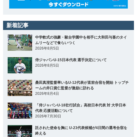
新着記事
中学軟式の強豪・駿台学園中を相手に大和田与喜のタイ
ムリーなどで食らいつく
2026年8月5日
侍ジャパンU-15日本代表 選手決定について
2026年8月5日
桑田真澄監督率いるU-12代表が直前合宿を開始 トップチ
ームの井口資仁監督が激励に訪れる
2026年8月4日
「侍ジャパンU-18壮行試合」高校日本代表 対 大学日本
代表 応援活動について
2026年7月30日
託された使命を胸に U-23代表候補が4日間の選考合宿を
終える