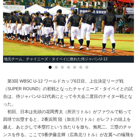
地元チーム、チャイニーズ・タイペイに敗れた侍ジャパンU-12
第3回 WBSC U-12 ワールドカップ6日目、上位決定リーグ戦
（SUPER ROUND）の初戦となったチャイニーズ・タイペイとの試
合は、侍ジャパンU-12代表にとって今大会二度目のナイター戦とな
った。
初回、日本は先頭の花岡秀太（所沢リトル）がファウルで粘って
四球で出塁すると、2番浜岡 陸（加古川リトル）がレフトの頭上を
越え、あと少しで本塁打という当たりを放ち、無死二、三塁のチャ
ンスを作る。ここで3番伊藤圭輝（広島北リトル）が左翼への犠飛を