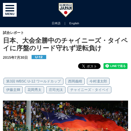
日本語
｜
English
試合レポート
日本、大会全勝中のチャイニーズ・タイペ
イに序盤のリード守れず逆転負け
2015年7月30日
第3回 WBSC U-12 ワールドカップ
西岡義晴
今村凜太郎
伊藤圭輝
花岡秀太
庄司光汰
チャイニーズ・タイペイ