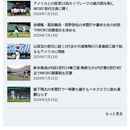
アメリカとの延長11回タイブレークの総力戦を制し
WCBC初代王座に輝く
2026年7月15日
赤堀颯・黒田義信・西野啓也の本塁打や藤本士生の好投
でWCBC決勝進出を決める
2026年7月14日
山里宝の前日に続く2打点や大城海翔の三者連続三振で粘
るもアメリカに惜敗
2026年7月13日
鈴木泰成が6回1安打14奪三振 榊原七斗が5打数5安打4打
点でWCBC開幕戦を圧勝
2026年7月12日
森下翔太の本塁打で一時勝ち越すもベネズエラに敗れ連
覇ならず
2026年3月15日
もっと見る