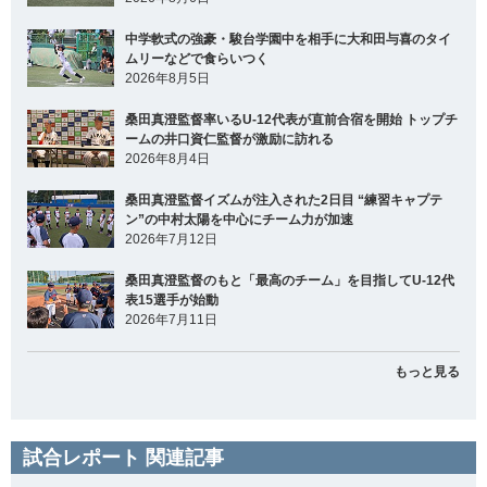
中学軟式の強豪・駿台学園中を相手に大和田与喜のタイ
ムリーなどで食らいつく
2026年8月5日
桑田真澄監督率いるU-12代表が直前合宿を開始 トップチ
ームの井口資仁監督が激励に訪れる
2026年8月4日
桑田真澄監督イズムが注入された2日目 “練習キャプテ
ン”の中村太陽を中心にチーム力が加速
2026年7月12日
桑田真澄監督のもと「最高のチーム」を目指してU-12代
表15選手が始動
2026年7月11日
もっと見る
試合レポート 関連記事