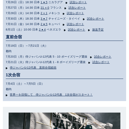
7月26日（日）18:30 日本
1 ● 5
ニカラグア
試合レポート
7月27日（月）14:30 日本
21 ○ 0
フランス
試合レポート
7月28日（火）14:30 日本
2 ○ 1
メキシコ
試合レポート
7月30日（木）18:30 日本
3 ● 7
チャイニーズ・タイペイ
試合レポート
7月31日（金）14:30 日本
2 ● 5
キューバ
試合レポート
8月1日（土）10:00 日本
2 ● 4
ベネズエラ
試合レポート
放送予定
直前合宿
7月19日（日）～7月21日（火）
都内
7月20日（月）侍ジャパンU-12代表 5 - 10 ボーイズリーグ選抜
試合レポート
7月21日（火）侍ジャパンU-12代表 1 - 8 ボーイズリーグ選抜
試合レポート
侍ジャパンU-12代表 直前合宿総括
1次合宿
7月4日（土）～7月5日（日）
都内
世界一を目指して 侍ジャパンU-12代表 1次合宿がスタート！