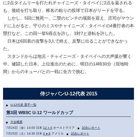
に2点タイムリーを打たれチャイニーズ・タイペイに2点を返される
も、後続を打ち取り、椎名の粘りの投球で日本がリードを守る。
しかし、5回に無死一、二塁のピンチの場面を迎え、庄司がマウン
ドに上がると、守りのミスやチャイニーズ・タイペイの4番打者の本
塁打など、この回一挙5得点を許し、3対7と逆転を許した。
日本は6回表の攻撃を3人で終え、反撃に出ることができなかっ
た。
スタンドからは地元・チャイニーズ・タイペイへの大声援が響く
中、健闘した日本。上位進出のために、明日の14時30分（現地時
間）からのキューバとの一戦に全力で挑む。
侍ジャパンU-12代表 2015
U-12代表 選手一覧
第3回 WBSC U-12 ワールドカップ
大会概要
7月24日（金）14:00 日本
12 ○ 0
オーストラリア
試合レポート
7月25日（土）14:30 日本
0 ● 8
アメリカ
試合レポート