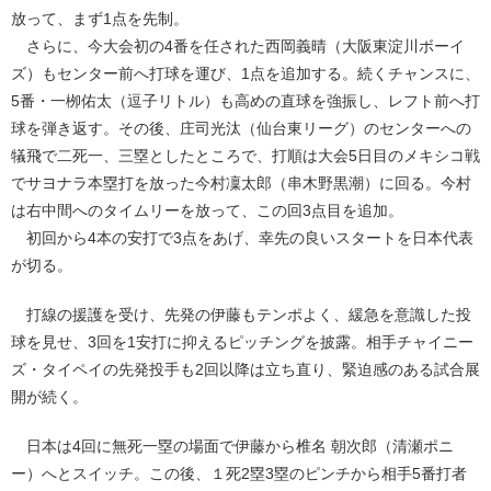
放って、まず1点を先制。
さらに、今大会初の4番を任された西岡義晴（大阪東淀川ボーイ
ズ）もセンター前へ打球を運び、1点を追加する。続くチャンスに、
5番・一栁佑太（逗子リトル）も高めの直球を強振し、レフト前へ打
球を弾き返す。その後、庄司光汰（仙台東リーグ）のセンターへの
犠飛で二死一、三塁としたところで、打順は大会5日目のメキシコ戦
でサヨナラ本塁打を放った今村凜太郎（串木野黒潮）に回る。今村
は右中間へのタイムリーを放って、この回3点目を追加。
初回から4本の安打で3点をあげ、幸先の良いスタートを日本代表
が切る。
打線の援護を受け、先発の伊藤もテンポよく、緩急を意識した投
球を見せ、3回を1安打に抑えるピッチングを披露。相手チャイニー
ズ・タイペイの先発投手も2回以降は立ち直り、緊迫感のある試合展
開が続く。
日本は4回に無死一塁の場面で伊藤から椎名 朝次郎（清瀬ポニ
ー）へとスイッチ。この後、１死2塁3塁のピンチから相手5番打者