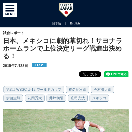
日本語
｜
English
試合レポート
日本、メキシコに劇的幕切れ！サヨナラ
ホームランで上位決定リーグ戦進出決め
る！
2015年7月28日
第3回 WBSC U-12 ワールドカップ
椎名朝次郎
今村凜太郎
伊藤圭輝
花岡秀太
井坪朝陽
庄司光汰
メキシコ