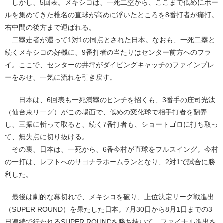
しかし、5回表。メキシコは、一死二塁から、ここまで低めにボー
ルを集めてきた椎名の直球が高めに浮いたところを8番打者が痛打。
右中間の後方まで運ばれる。
二塁走者が還って1対1の同点とされた日本。なおも、一死二塁と
続くメキシコの好機に、9番打者の当たりはセンター前方へのフラ
イ。ここで、センターの井坪がダイビングキャッチのファインプレ
ーをみせ、一気に流れを引き戻す。
日本は、6回表も一死満塁のピンチを招くも、3番手の庄司光汰
（仙台東リーグ）がこの場面で、低めの変化球で相手打者を翻弄
し、三振に斬って取ると、続く7番打者も、ショートゴロに打ち取っ
て、無失点に切り抜ける。
その裏、日本は、一死から、6番今村が直球をフルスイング。今村
の一打は、レフトへのサヨナラホームランとなり、2対1で試合に勝
利した。
最後は劇的な幕切れで、メキシコを破り、上位決定リーグ戦進出
（SUPER ROUND）を果たした日本。7月30日から8月1日までの3
日連続で行われるSUPER ROUNDを勝ち抜いて、ファイナル進出を