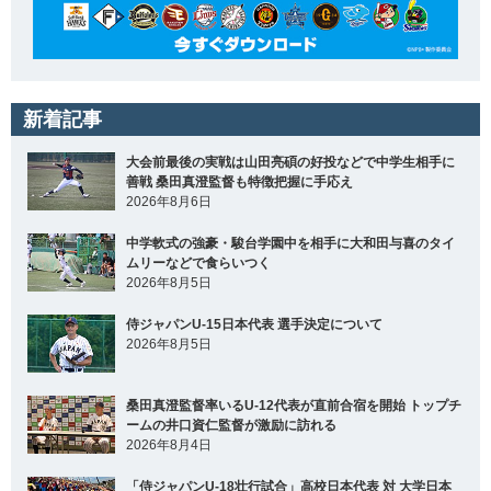
新着記事
大会前最後の実戦は山田亮碩の好投などで中学生相手に
善戦 桑田真澄監督も特徴把握に手応え
2026年8月6日
中学軟式の強豪・駿台学園中を相手に大和田与喜のタイ
ムリーなどで食らいつく
2026年8月5日
侍ジャパンU-15日本代表 選手決定について
2026年8月5日
桑田真澄監督率いるU-12代表が直前合宿を開始 トップチ
ームの井口資仁監督が激励に訪れる
2026年8月4日
「侍ジャパンU-18壮行試合」高校日本代表 対 大学日本