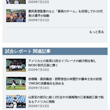
2026年7月12日
桑田真澄監督のもと「最高のチーム」を目指してU-12代
表15選手が始動
2026年7月11日
もっと見る
試合レポート 関連記事
アメリカとの延長11回タイブレークの総力戦を制し
WCBC初代王座に輝く
2026年7月15日
赤堀颯・黒田義信・西野啓也の本塁打や藤本士生の好投
でWCBC決勝進出を決める
2026年7月14日
山里宝の前日に続く2打点や大城海翔の三者連続三振で粘
るもアメリカに惜敗
2026年7月13日