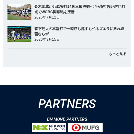
鈴木泰成が6回1安打14奪三振 榊原七斗が5打数5安打4打
点でWCBC開幕戦を圧勝
2026年7月12日
森下翔太の本塁打で一時勝ち越すもベネズエラに敗れ連
覇ならず
2026年3月15日
もっと見る
PARTNERS
DIAMOND PARTNERS