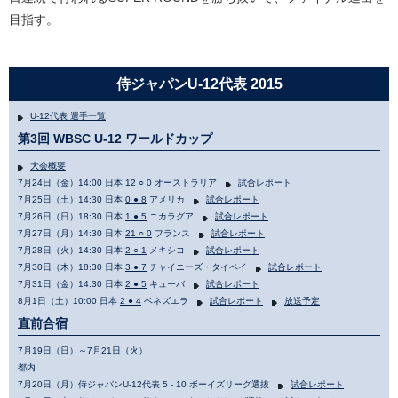
目指す。
侍ジャパンU-12代表 2015
U-12代表 選手一覧
第3回 WBSC U-12 ワールドカップ
大会概要
7月24日（金）14:00 日本
12 ○ 0
オーストラリア
試合レポート
7月25日（土）14:30 日本
0 ● 8
アメリカ
試合レポート
7月26日（日）18:30 日本
1 ● 5
ニカラグア
試合レポート
7月27日（月）14:30 日本
21 ○ 0
フランス
試合レポート
7月28日（火）14:30 日本
2 ○ 1
メキシコ
試合レポート
7月30日（木）18:30 日本
3 ● 7
チャイニーズ・タイペイ
試合レポート
7月31日（金）14:30 日本
2 ● 5
キューバ
試合レポート
8月1日（土）10:00 日本
2 ● 4
ベネズエラ
試合レポート
放送予定
直前合宿
7月19日（日）～7月21日（火）
都内
7月20日（月）侍ジャパンU-12代表 5 - 10 ボーイズリーグ選抜
試合レポート