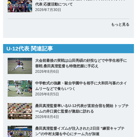
代表 応援活動について
2026年7月30日
もっと見る
U-12代表 関連記事
大会前最後の実戦は山田亮碩の好投などで中学生相手に
善戦 桑田真澄監督も特徴把握に手応え
2026年8月6日
中学軟式の強豪・駿台学園中を相手に大和田与喜のタイ
ムリーなどで食らいつく
2026年8月5日
桑田真澄監督率いるU-12代表が直前合宿を開始 トップチ
ームの井口資仁監督が激励に訪れる
2026年8月4日
桑田真澄監督イズムが注入された2日目 “練習キャプテ
ン”の中村太陽を中心にチーム力が加速