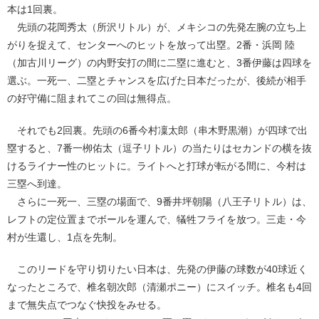
本は1回裏。
先頭の花岡秀太（所沢リトル）が、メキシコの先発左腕の立ち上
がりを捉えて、センターへのヒットを放って出塁。2番・浜岡 陸
（加古川リーグ）の内野安打の間に二塁に進むと、3番伊藤は四球を
選ぶ。一死一、二塁とチャンスを広げた日本だったが、後続が相手
の好守備に阻まれてこの回は無得点。
それでも2回裏。先頭の6番今村凜太郎（串木野黒潮）が四球で出
塁すると、7番一栁佑太（逗子リトル）の当たりはセカンドの横を抜
けるライナー性のヒットに。ライトへと打球が転がる間に、今村は
三塁へ到達。
さらに一死一、三塁の場面で、9番井坪朝陽（八王子リトル）は、
レフトの定位置までボールを運んで、犠牲フライを放つ。三走・今
村が生還し、1点を先制。
このリードを守り切りたい日本は、先発の伊藤の球数が40球近く
なったところで、椎名朝次郎（清瀬ポニー）にスイッチ。椎名も4回
まで無失点でつなぐ快投をみせる。