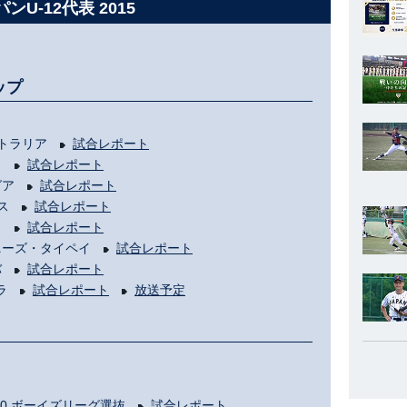
ンU-12代表 2015
ップ
トラリア
試合レポート
カ
試合レポート
グア
試合レポート
ンス
試合レポート
コ
試合レポート
ニーズ・タイペイ
試合レポート
バ
試合レポート
エラ
試合レポート
放送予定
- 10 ボーイズリーグ選抜
試合レポート