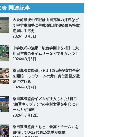
2代表 関連記事
大会前最後の実戦は山田亮碩の好投など
で中学生相手に善戦 桑田真澄監督も特徴
把握に手応え
2026年8月6日
中学軟式の強豪・駿台学園中を相手に大
和田与喜のタイムリーなどで食らいつく
2026年8月5日
桑田真澄監督率いるU-12代表が直前合宿
を開始 トップチームの井口資仁監督が激
励に訪れる
2026年8月4日
桑田真澄監督イズムが注入された2日目
“練習キャプテン”の中村太陽を中心にチ
ーム力が加速
2026年7月12日
桑田真澄監督のもと「最高のチーム」を
目指してU-12代表15選手が始動