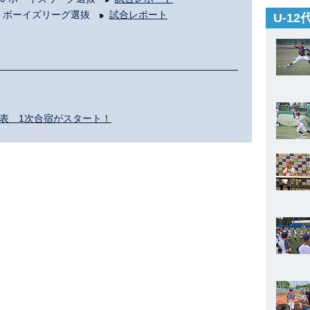
- 8 ボーイズリーグ選抜
試合レポート
U-1
代表 1次合宿がスタート！