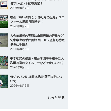
者プレゼント配布決定！
2026年8月7日
映画『戦いの向こう 侍たちの記録』ユニ
フォーム展示 開催決定！
2026年8月7日
大会前最後の実戦は山田亮碩の好投など
で中学生相手に善戦 桑田真澄監督も特徴
把握に手応え
2026年8月6日
中学軟式の強豪・駿台学園中を相手に大
和田与喜のタイムリーなどで食らいつく
2026年8月5日
侍ジャパンU-15日本代表 選手決定につ
いて
2026年8月5日
もっと見る