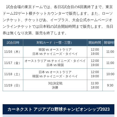
試合会場の東京ドームでは、各日2試合目の6回裏終了まで、東京
ドーム22ゲート横チケットカウンターで販売します。また、ローソ
ンチケット、チケットぴあ、イープラス、大会公式ホームページオ
ンラインチケットでは日本戦の試合開始時間まで販売します。 当日
券は無くなり次第、販売を終了します。
試合日時
対戦カード（一塁 ‐ 三塁）
開始時間
開場時間
韓国 vs オーストラリア
12:00
11/16（木）
11:00
日本 vs チャイニーズ・タイペイ
19:00
オーストラリア vs チャイニーズ・タイペイ
12:00
11/17（金）
11:00
日本 vs 韓国
19:00
日本 vs オーストラリア
12:00
11/18（土）
10:00
韓国 vs チャイニーズ・タイペイ
19:00
3位決定戦
11:00
11/19（日）
9:30
決勝
18:00
カーネクスト アジアプロ野球チャンピオンシップ2023