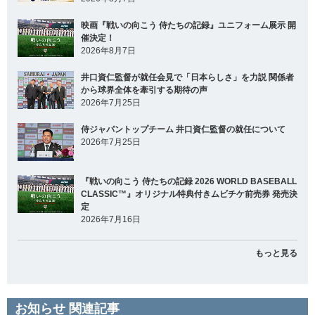
映画『戦いの向こう 侍たちの記録』ユニフォーム展示 開
催決定！
2026年8月7日
井口資仁監督が就任会見で「日本らしさ」を力説 関係者
から球界全体を牽引する期待の声
2026年7月25日
侍ジャパントップチーム 井口資仁監督の就任について
2026年7月25日
『戦いの向こう 侍たちの記録 2026 WORLD BASEBALL
CLASSIC™』オリジナル特典付きムビチケ前売券 発売決
定
2026年7月16日
もっと見る
お知らせ 関連記事