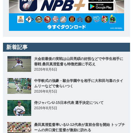
新着記事
大会前最後の実戦は山田亮碩の好投などで中学生相手に
善戦 桑田真澄監督も特徴把握に手応え
2026年8月6日
中学軟式の強豪・駿台学園中を相手に大和田与喜のタイ
ムリーなどで食らいつく
2026年8月5日
侍ジャパンU-15日本代表 選手決定について
2026年8月5日
桑田真澄監督率いるU-12代表が直前合宿を開始 トップチ
ームの井口資仁監督が激励に訪れる