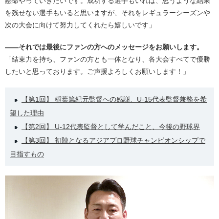
懸命やっていきたいです。成功する選手もいれば、思うような結果
を残せない選手もいると思いますが、それをレギュラーシーズンや
次の大会に向けて努力してくれたら嬉しいです」
――それでは最後にファンの方へのメッセージをお願いします。
「結束力を持ち、ファンの方とも一体となり、各大会すべてで優勝
したいと思っております。ご声援よろしくお願いします！」
【第1回】 稲葉篤紀元監督への感謝、U-15代表監督兼務を希
望した理由
【第2回】 U-12代表監督として学んだこと、今後の野球界
【第3回】 初陣となるアジアプロ野球チャンピオンシップで
目指すもの