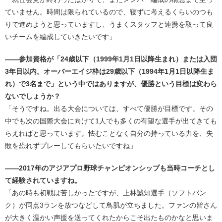
ていません。時間は限られているので、寝ずに考えるくらいのつも
りで進めようと思っていますし、うまくスタッフと連携を取って良
いチームを編成していきたいです」
――参加資格が「24歳以下（1999年1月1日以降生まれ）または入団
3年目以内。オーバーエイジ枠は29歳以下（1994年1月1日以降生ま
れ）で3名まで」という中ではありますが、優勝という目標は変わら
ないでしょうか？
「そうですね。出る大会については、すべて優勝が目標です。その
中でも次の国際大会に向けて1人でも多くの有望な選手が出てきても
らえればと思っています。怯むことなく自分の持っている力を、失
敗を恐れずプレーしてもらいたいですね」
――2017年のアジアプロ野球チャンピオンシップも当時コーチとし
て経験されていますね。
「あの時も初戦は苦しかったですが、上林誠知選手（ソフトバン
ク）が同点3ランを放つなどして鳥肌が立ちました。ファンの皆さん
が大きく温かい声援を送ってくれたからこそ出たものかなと思いま