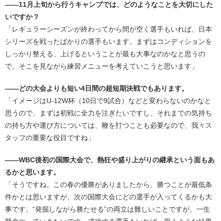
――11月上旬から行うキャンプでは、どのようなことを大切にした
いですか？
「レギュラーシーズンが終わってから間が空く選手もいれば、日本
シリーズを戦ったばかりの選手もいます。まずはコンディションを
しっかり整える、上げるということが最も大事なのかなと思うの
で、そこを見ながら練習メニューを考えていこうと思います」
――どの大会よりも短い4日間の超短期決戦でもあります。
「イメージはU-12W杯（10日で9試合）などと変わらないのかなと
思うので、まずは初戦に全力を注ぎたいですし、それまでの気持ち
の持ち方や運び方については、鞭を打つことも必要なので、我々ス
タッフの重要な役目ですね」
――WBC後初の国際大会で、熱狂や盛り上がりの継承という面もあ
るかと思います。
「そうですね。この春の優勝がありましたから、勝つことが最低条
件かとは思いますが、次の国際大会にどの選手が入ってくるかも大
事です。“発掘しながら勝たせる”の両立は難しいことですが、一生