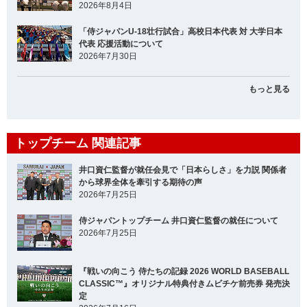
2026年8月4日
「侍ジャパンU-18壮行試合」高校日本代表 対 大学日本
代表 応援活動について
2026年7月30日
もっと見る
トップチーム 関連記事
井口資仁監督が就任会見で「日本らしさ」を力説 関係者
から球界全体を牽引する期待の声
2026年7月25日
侍ジャパントップチーム 井口資仁監督の就任について
2026年7月25日
『戦いの向こう 侍たちの記録 2026 WORLD BASEBALL
CLASSIC™』オリジナル特典付きムビチケ前売券 発売決
定