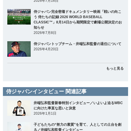
2026年7月16日
侍ジャパン完全密着ドキュメンタリー映画「戦いの向こ
う 侍たちの記録 2026 WORLD BASEBALL
CLASSIC™」8月14日から期間限定で劇場公開決定のお
知らせ
2026年7月8日
侍ジャパントップチーム・井端弘和監督の退任について
2026年4月20日
もっと見る
侍ジャパンインタビュー 関連記事
井端弘和監督新春特別インタビュー／いよいよ迫るWBC
に向けた率直な思いと決意
2026年1月1日
子どもたちの“努力の素質”を育て、人としての土台を創
る／井端弘和監督インタビュー