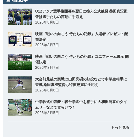
U12アジア選手権開幕を翌日に控え公式練習 桑田真澄監
督は選手たちの言動に手応え
2026年8月8日
映画『戦いの向こう 侍たちの記録』入場者プレゼント配
布決定！
2026年8月7日
映画『戦いの向こう 侍たちの記録』ユニフォーム展示 開
催決定！
2026年8月7日
大会前最後の実戦は山田亮碩の好投などで中学生相手に
善戦 桑田真澄監督も特徴把握に手応え
2026年8月6日
中学軟式の強豪・駿台学園中を相手に大和田与喜のタイ
ムリーなどで食らいつく
2026年8月5日
もっと見る