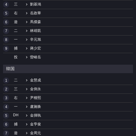
三
劉基鴻
4
右
岳政華
5
遊
馬傑森
6
二
林靖凱
7
一
辛元旭
8
捕
蔣少宏
9
投
曽峻岳
韓国
二
金慧成
1
三
金倒永
2
右
尹橦熙
3
一
盧施焕
4
DH
金揮執
5
捕
金亨俊
6
遊
金周元
7