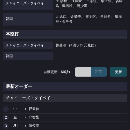
王 彦程、 江國豪、 王志煊、 李子強、 曽峻
チャイニーズ・タイペイ
岳 ‐ 戴培峰、 蔣少宏
元兌仁、 金榮奎、 崔丞鎔、 崔智旻、 鄭海
韓国
英 ‐ 金亨俊
本塁打
チャイニーズ・タイペイ
劉基鴻 （4回ソロ 元兌仁）
韓国
OFF
自動更新（60秒）
更新
最新オーダー
チャイニーズ・タイペイ
中
郭天信
1
左
邱智呈
2
DH
陳傑憲
3