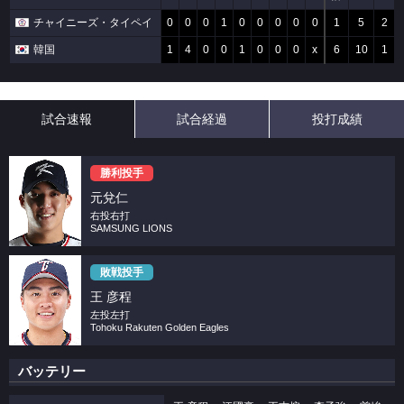
チャイニーズ・タイペイ
0
0
0
1
0
0
0
0
0
1
5
2
韓国
1
4
0
0
1
0
0
0
x
6
10
1
試合速報
試合経過
投打成績
勝利投手
元兌仁
右投右打
SAMSUNG LIONS
敗戦投手
王 彦程
左投左打
Tohoku Rakuten Golden Eagles
バッテリー