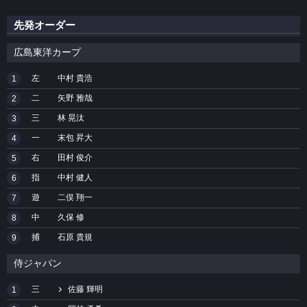
先発オーダー
広島東洋カープ
左
中村 貴浩
1
二
矢野 雅哉
2
三
林 晃汰
3
一
末包 昇大
4
右
田村 俊介
5
指
中村 健人
6
遊
二俣 翔一
7
中
久保 修
8
捕
石原 貴規
9
侍ジャパン
三
佐藤 輝明
1