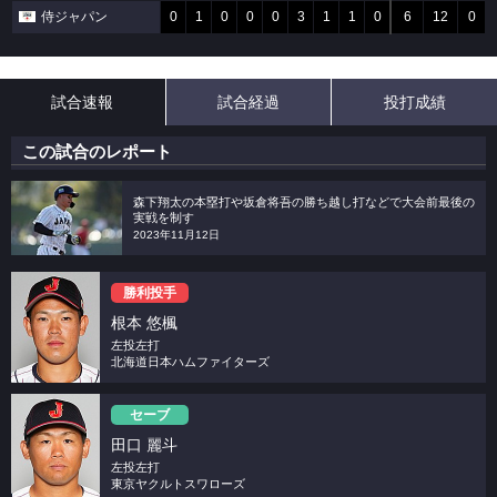
侍ジャパン
0
1
0
0
0
3
1
1
0
6
12
0
試合速報
試合経過
投打成績
この試合のレポート
森下翔太の本塁打や坂倉将吾の勝ち越し打などで大会前最後の
実戦を制す
2023年11月12日
勝利投手
根本 悠楓
左投左打
北海道日本ハムファイターズ
セーブ
田口 麗斗
左投左打
東京ヤクルトスワローズ