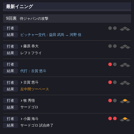
最新イニング
9回裏
侍ジャパンの攻撃
打者
ピッチャー交代：益田 武尚 → 河野 佳
結果
藤原 恭大
打者
レフトフライ
結果
打者
代打：古賀 悠斗
結果
古賀 悠斗
打者
左中間ツーベース
結果
牧 秀悟
打者
サードゴロ
結果
小園 海斗
打者
サードゴロ 試合終了
結果