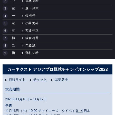
中
岡林 勇希
2
左
森下 翔太
3
一
牧 秀悟
4
遊
小園 海斗
5
右
万波 中正
6
捕
坂倉 将吾
7
二
門脇 誠
8
指
野村 佑希
9
カーネクスト アジアプロ野球チャンピオンシップ2023
特設サイト
チケット
出場選手
大会期間
2023年11月16日～11月19日
予選
11月16日（木）19:00 チャイニーズ・タイペイ
0 - 4
日本