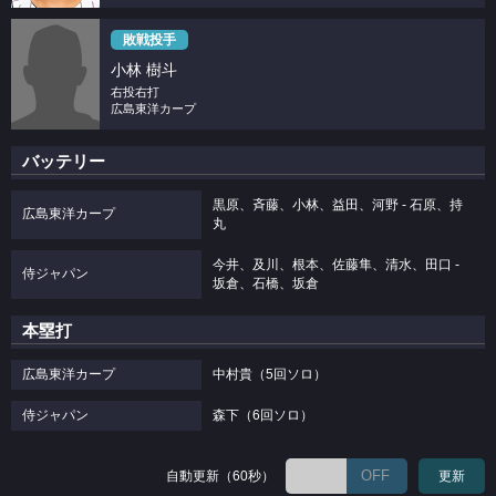
敗戦投手
小林 樹斗
右投右打
広島東洋カープ
バッテリー
黒原、斉藤、小林、益田、河野 - 石原、持
広島東洋カープ
丸
今井、及川、根本、佐藤隼、清水、田口 -
侍ジャパン
坂倉、石橋、坂倉
本塁打
広島東洋カープ
中村貴（5回ソロ）
侍ジャパン
森下（6回ソロ）
OFF
自動更新（60秒）
更新