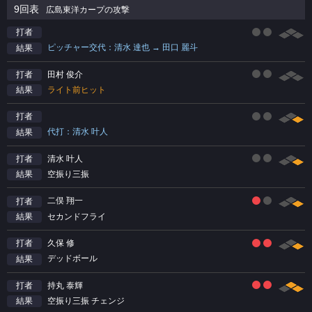
9回表
広島東洋カープの攻撃
打者
ピッチャー交代：清水 達也 → 田口 麗斗
結果
田村 俊介
打者
ライト前ヒット
結果
打者
代打：清水 叶人
結果
清水 叶人
打者
空振り三振
結果
二俣 翔一
打者
セカンドフライ
結果
久保 修
打者
デッドボール
結果
持丸 泰輝
打者
空振り三振 チェンジ
結果