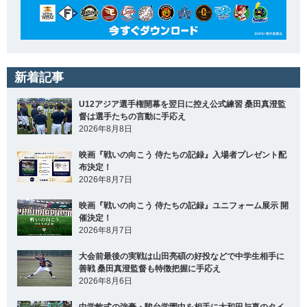
新着記事
U12アジア選手権開幕を翌日に控え公式練習 桑田真澄監
督は選手たちの言動に手応え
2026年8月8日
映画『戦いの向こう 侍たちの記録』入場者プレゼント配
布決定！
2026年8月7日
映画『戦いの向こう 侍たちの記録』ユニフォーム展示 開
催決定！
2026年8月7日
大会前最後の実戦は山田亮碩の好投などで中学生相手に
善戦 桑田真澄監督も特徴把握に手応え
2026年8月6日
中学軟式の強豪・駿台学園中を相手に大和田与喜のタイ