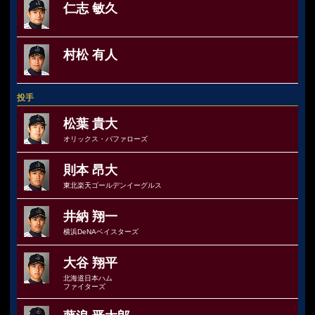
仁志 敏久
村松 有人
投手
松葉 貴大
オリックス・バファローズ
則本 昂大
東北楽天ゴールデンイーグルス
井納 翔一
横浜DeNAベイスターズ
大谷 翔平
北海道日本ハム
ファイターズ