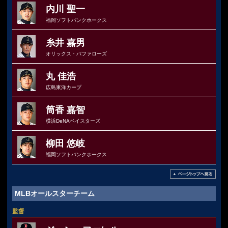
内川 聖一
福岡ソフトバンクホークス
糸井 嘉男
オリックス・バファローズ
丸 佳浩
広島東洋カープ
筒香 嘉智
横浜DeNAベイスターズ
柳田 悠岐
福岡ソフトバンクホークス
MLBオールスターチーム
監督