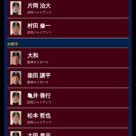
片岡 治大
読売ジャイアンツ
村田 修一
読売ジャイアンツ
外野手
大和
阪神タイガース
柴田 講平
阪神タイガース
亀井 善行
読売ジャイアンツ
松本 哲也
読売ジャイアンツ
大田 泰示