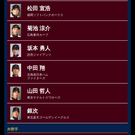
松田 宣浩
福岡ソフトバンクホークス
菊池 涼介
広島東洋カープ
坂本 勇人
読売ジャイアンツ
中田 翔
北海道日本ハム
ファイターズ
山田 哲人
東京ヤクルトスワローズ
銀次
東北楽天ゴールデンイーグルス
外野手