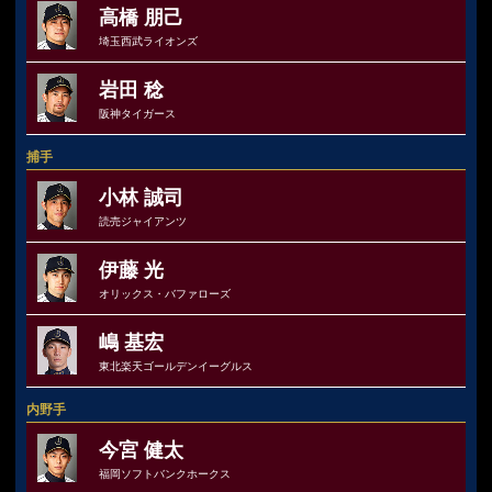
高橋 朋己
埼玉西武ライオンズ
岩田 稔
阪神タイガース
捕手
小林 誠司
読売ジャイアンツ
伊藤 光
オリックス・バファローズ
嶋 基宏
東北楽天ゴールデンイーグルス
内野手
今宮 健太
福岡ソフトバンクホークス