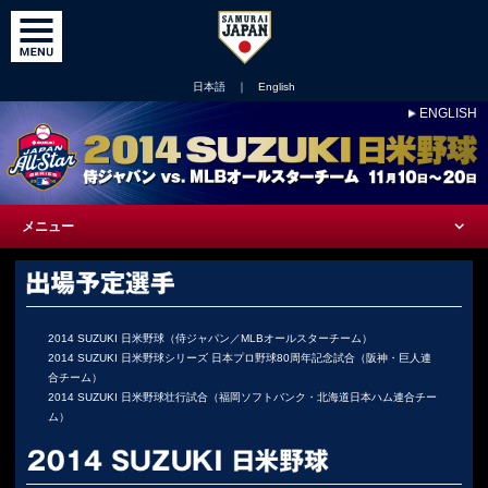
日本語
｜
English
ENGLISH
メニュー
2014 SUZUKI 日米野球（侍ジャパン／MLBオールスターチーム）
2014 SUZUKI 日米野球シリーズ 日本プロ野球80周年記念試合（阪神・巨人連
合チーム）
2014 SUZUKI 日米野球壮行試合（福岡ソフトバンク・北海道日本ハム連合チー
ム）