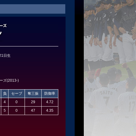
21日生
(2013-)
負
セーブ
奪三振
防御率
4
0
29
4.72
5
0
47
4.35