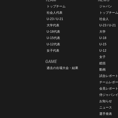
トップチーム
ジャパン
社会人代表
トップチー
U-23 / U-21
社会人
大学代表
U-23 / U-21
U-18代表
大学
U-15代表
U-18
U-12代表
U-15
女子代表
U-12
女子
GAME
総括
過去の出場大会・結果
動画
試合レポー
チームレポ
会見レポー
侍ジャパン
お知らせ
ニュース
選手発表