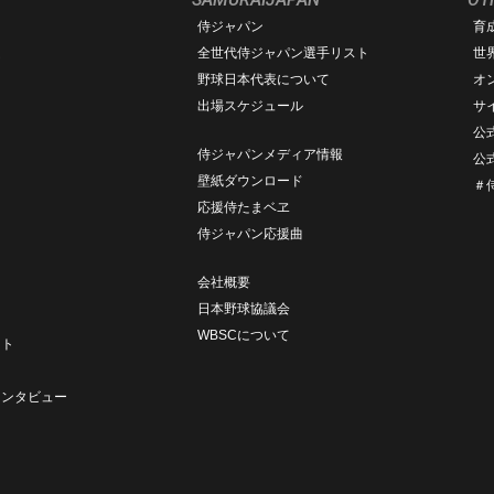
侍ジャパン
育
ム
全世代侍ジャパン選手リスト
世
野球日本代表について
オ
出場スケジュール
サ
公式
侍ジャパンメディア情報
公式
壁紙ダウンロード
＃
応援侍たまベヱ
侍ジャパン応援曲
会社概要
日本野球協議会
ト
WBSCについて
ート
ト
インタビュー