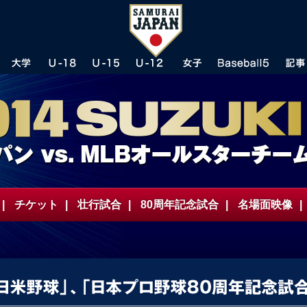
|
チケット
|
壮行試合
|
80周年記念試合
|
名場面映像
|