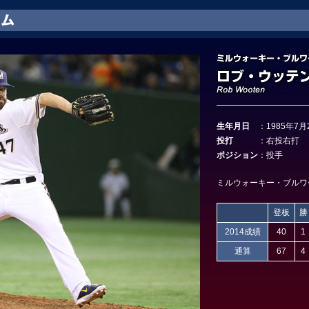
生年月日
：
1985年7月
投打
：
右投右打
ポジション
：
投手
ミルウォーキー・ブルワーズ
登板
勝
2014成績
40
1
通算
67
4