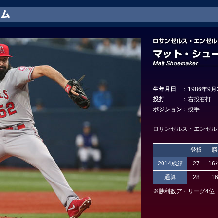
生年月日
：
1986年9月
投打
：
右投右打
ポジション
：
投手
ロサンゼルス・エンゼルス(
登板
勝
2014成績
27
16
通算
28
16
※勝利数ア・リーグ4位