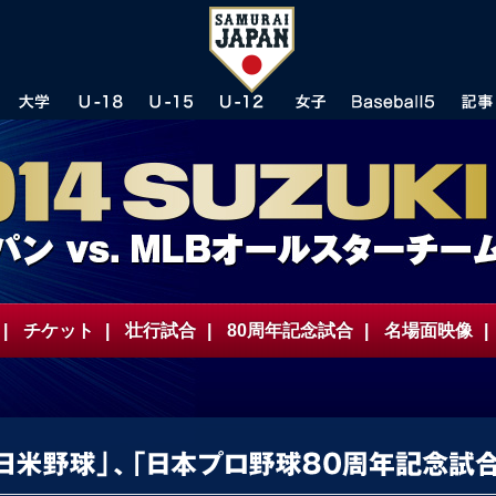
|
チケット
|
壮行試合
|
80周年記念試合
|
名場面映像
|