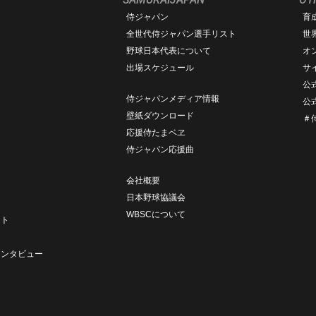
侍ジャパン
育
ム
全世代侍ジャパン選手リスト
世
野球日本代表について
オ
出場スケジュール
サ
公式
侍ジャパンメディア情報
公式
壁紙ダウンロード
＃
応援侍たまベヱ
侍ジャパン応援曲
会社概要
日本野球協議会
ト
WBSCについて
ート
ト
インタビュー