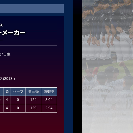
27日生
2013-)
負
セーブ
奪三振
防御率
※
4
0
124
3.04
4
0
129
2.94