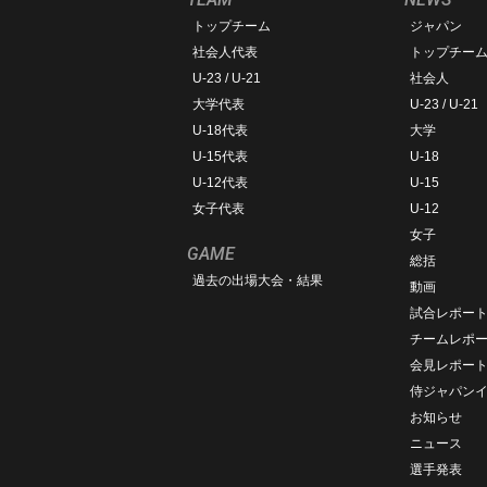
トップチーム
ジャパン
社会人代表
トップチー
U-23 / U-21
社会人
大学代表
U-23 / U-21
U-18代表
大学
U-15代表
U-18
U-12代表
U-15
女子代表
U-12
女子
GAME
総括
過去の出場大会・結果
動画
試合レポー
チームレポ
会見レポー
侍ジャパン
お知らせ
ニュース
選手発表