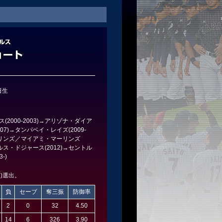
日生
2000-2003)→アリゾナ・ダイア
007)→タンパベイ・レイズ(2009-
ーリンズ／マイアミ・マーリンズ
ンゼルス・ドジャース(2012)→セントル
-)
6)選出。
負
セーブ
奪三振
防御率
2
0
32
4.50
14
6
326
3.90