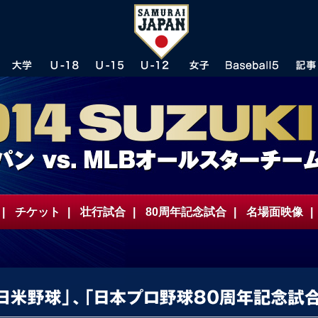
|
チケット
|
壮行試合
|
80周年記念試合
|
名場面映像
|