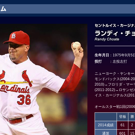
生年月日
：
1975年9月5
投打
：
左投左打
ニューヨーク・ヤンキース(
モンドバックス(2004-2
2010)→フロリダ・マ
(2011-2012)→ロサ
イス・カージナルス(2013
オールスター戦1回(200
登板
勝
2014成績
61
2
通算
601
15