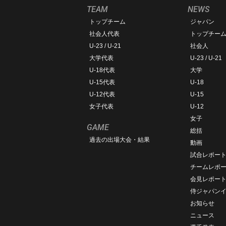
TEAM
NEWS
トップチーム
ジャパン
社会人代表
トップチー
U-23 / U-21
社会人
大学代表
U-23 / U-21
U-18代表
大学
U-15代表
U-18
U-12代表
U-15
女子代表
U-12
女子
GAME
総括
過去の出場大会・結果
動画
試合レポー
チームレポ
会見レポー
侍ジャパン
お知らせ
ニュース