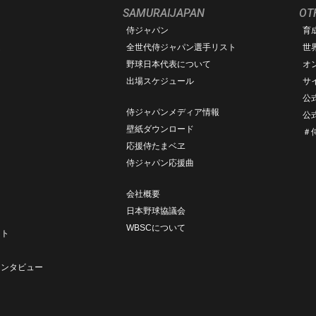
SAMURAIJAPAN
OT
侍ジャパン
育
ム
全世代侍ジャパン選手リスト
世
野球日本代表について
オ
出場スケジュール
サ
公式
侍ジャパンメディア情報
公式
壁紙ダウンロード
＃
応援侍たまベヱ
侍ジャパン応援曲
会社概要
日本野球協議会
ト
WBSCについて
ート
ト
インタビュー