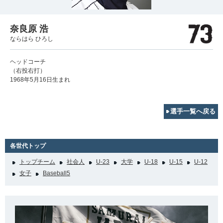
奈良原 浩
ならはら ひろし
ヘッドコーチ
（右投右打）
1968年5月16日生まれ
選手一覧へ戻る
各世代トップ
トップチーム
社会人
U-23
大学
U-18
U-15
U-12
女子
Baseball5