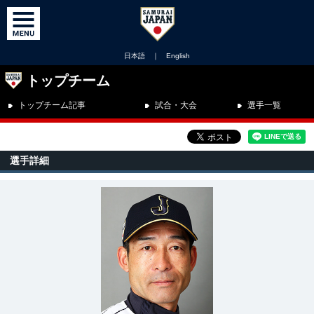
日本語
｜
English
トップチーム
トップチーム記事
試合・大会
選手一覧
選手詳細