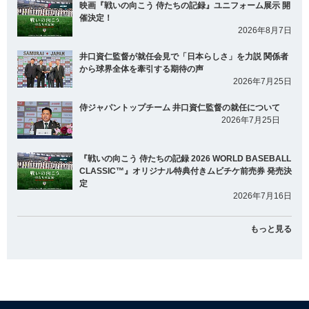
映画『戦いの向こう 侍たちの記録』ユニフォーム展示 開
催決定！
2026年8月7日
井口資仁監督が就任会見で「日本らしさ」を力説 関係者
から球界全体を牽引する期待の声
2026年7月25日
侍ジャパントップチーム 井口資仁監督の就任について
2026年7月25日
『戦いの向こう 侍たちの記録 2026 WORLD BASEBALL
CLASSIC™』オリジナル特典付きムビチケ前売券 発売決
定
2026年7月16日
もっと見る