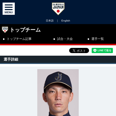
日本語
｜
English
トップチーム
トップチーム記事
試合・大会
選手一覧
選手詳細