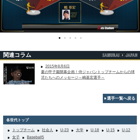
●
●
●
●
●
関連コラム
2015年8月6日
夏の甲子園開幕企画！侍ジャパントップチームからの球
児たちへのメッセージ～嶋基宏選手～
選手一覧へ戻る
各世代トップ
トップチーム
社会人
U-23
大学
U-18
U-15
U-12
女子
Baseball5