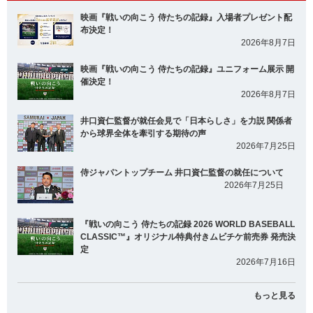
映画『戦いの向こう 侍たちの記録』入場者プレゼント配
布決定！
2026年8月7日
映画『戦いの向こう 侍たちの記録』ユニフォーム展示 開
催決定！
2026年8月7日
井口資仁監督が就任会見で「日本らしさ」を力説 関係者
から球界全体を牽引する期待の声
2026年7月25日
侍ジャパントップチーム 井口資仁監督の就任について
2026年7月25日
『戦いの向こう 侍たちの記録 2026 WORLD BASEBALL
CLASSIC™』オリジナル特典付きムビチケ前売券 発売決
定
2026年7月16日
もっと見る