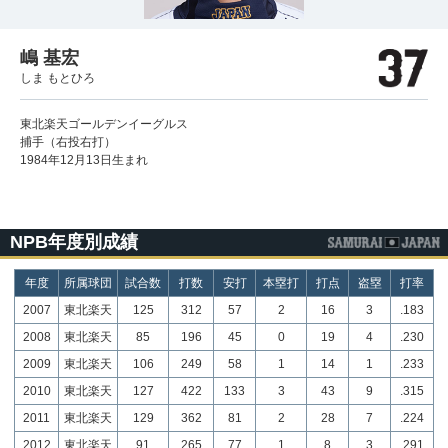
嶋 基宏
しま もとひろ
東北楽天ゴールデンイーグルス
捕手（右投右打）
1984年12月13日生まれ
NPB年度別成績
年度
所属球団
試合数
打数
安打
本塁打
打点
盗塁
打率
2007
東北楽天
125
312
57
2
16
3
.183
2008
東北楽天
85
196
45
0
19
4
.230
2009
東北楽天
106
249
58
1
14
1
.233
2010
東北楽天
127
422
133
3
43
9
.315
2011
東北楽天
129
362
81
2
28
7
.224
2012
東北楽天
91
265
77
1
8
3
.291