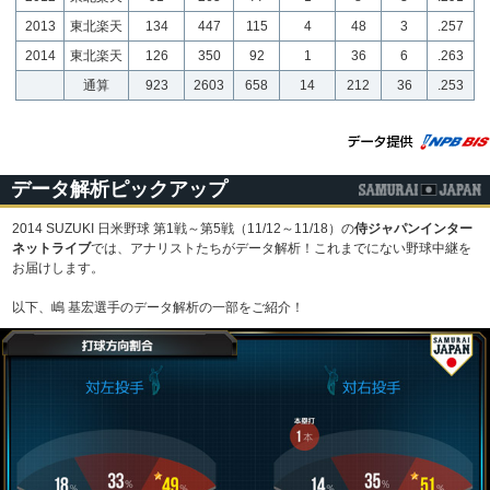
2013
東北楽天
134
447
115
4
48
3
.257
2014
東北楽天
126
350
92
1
36
6
.263
通算
923
2603
658
14
212
36
.253
データ解析ピックアップ
2014 SUZUKI 日米野球 第1戦～第5戦（11/12～11/18）の
侍ジャパンインター
ネットライブ
では、アナリストたちがデータ解析！これまでにない野球中継を
お届けします。
以下、嶋 基宏選手のデータ解析の一部をご紹介！