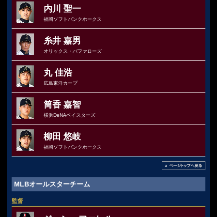
内川 聖一
福岡ソフトバンクホークス
糸井 嘉男
オリックス・バファローズ
丸 佳浩
広島東洋カープ
筒香 嘉智
横浜DeNAベイスターズ
柳田 悠岐
福岡ソフトバンクホークス
MLBオールスターチーム
監督