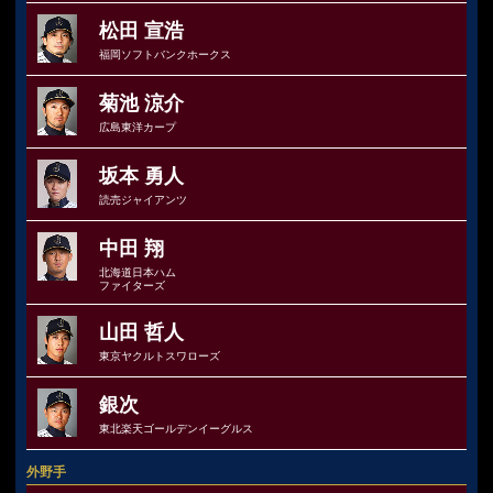
松田 宣浩
福岡ソフトバンクホークス
菊池 涼介
広島東洋カープ
坂本 勇人
読売ジャイアンツ
中田 翔
北海道日本ハム
ファイターズ
山田 哲人
東京ヤクルトスワローズ
銀次
東北楽天ゴールデンイーグルス
外野手