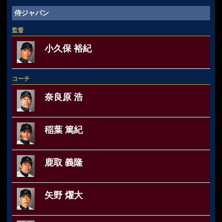
侍ジャパン
監督
小久保 裕紀
コーチ
奈良原 浩
稲葉 篤紀
鹿取 義隆
矢野 燿大