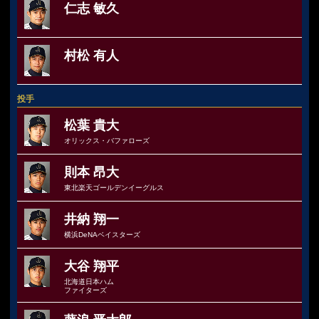
仁志 敏久
村松 有人
投手
松葉 貴大
オリックス・バファローズ
則本 昂大
東北楽天ゴールデンイーグルス
井納 翔一
横浜DeNAベイスターズ
大谷 翔平
北海道日本ハム
ファイターズ