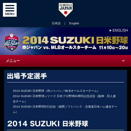
日本語
｜
English
ENGLISH
メニュー
2014 SUZUKI 日米野球（侍ジャパン／MLBオールスターチーム）
2014 SUZUKI 日米野球シリーズ 日本プロ野球80周年記念試合（阪神・巨人連
合チーム）
2014 SUZUKI 日米野球壮行試合（福岡ソフトバンク・北海道日本ハム連合チー
ム）