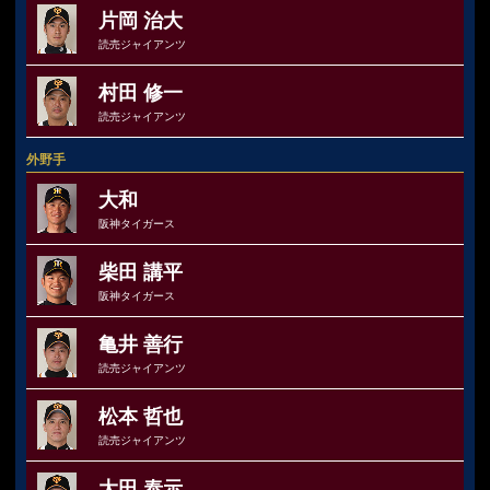
片岡 治大
読売ジャイアンツ
村田 修一
読売ジャイアンツ
外野手
大和
阪神タイガース
柴田 講平
阪神タイガース
亀井 善行
読売ジャイアンツ
松本 哲也
読売ジャイアンツ
大田 泰示