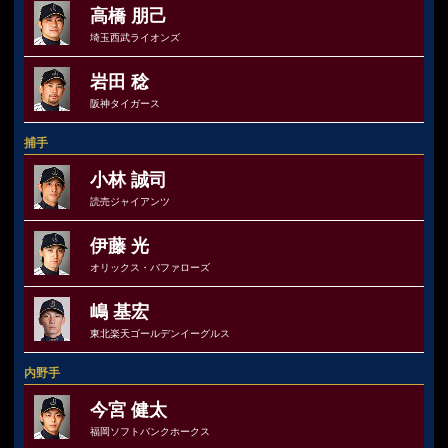
高橋 朋己
埼玉西武ライオンズ
岩田 稔
阪神タイガース
捕手
小林 誠司
読売ジャイアンツ
伊藤 光
オリックス・バファローズ
嶋 基宏
東北楽天ゴールデンイーグルス
内野手
今宮 健太
福岡ソフトバンクホークス