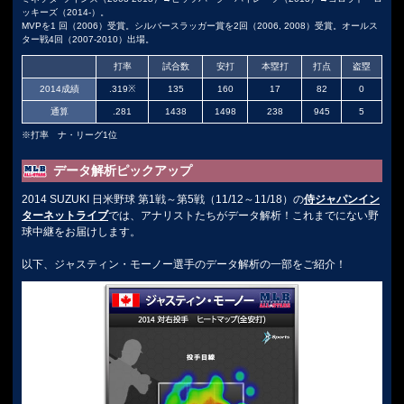
ッキーズ（2014-）。
MVPを1 回（2006）受賞。シルバースラッガー賞を2回（2006, 2008）受賞。オールス
ター戦4回（2007-2010）出場。
打率
試合数
安打
本塁打
打点
盗塁
2014成績
.319※
135
160
17
82
0
通算
.281
1438
1498
238
945
5
※打率 ナ・リーグ1位
データ解析ピックアップ
2014 SUZUKI 日米野球 第1戦～第5戦（11/12～11/18）の
侍ジャパンイン
ターネットライブ
では、アナリストたちがデータ解析！これまでにない野
球中継をお届けします。
以下、ジャスティン・モーノー選手のデータ解析の一部をご紹介！