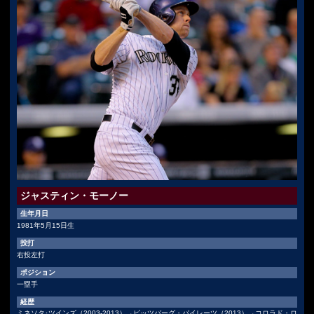
ジャスティン・モーノー
生年月日
1981年5月15日生
投打
右投左打
ポジション
一塁手
経歴
ミネソタ･ツインズ（2003-2013）→ピッツバーグ・パイレーツ（2013）→コロラド・ロ