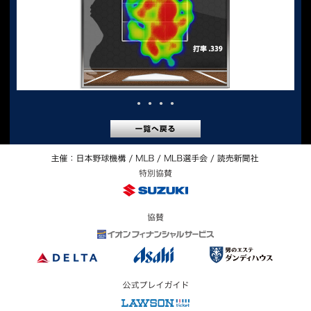
●
●
●
●