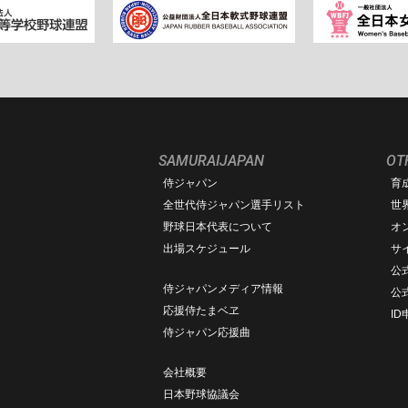
SAMURAIJAPAN
OT
侍ジャパン
育
ム
全世代侍ジャパン選手リスト
世
野球日本代表について
オ
出場スケジュール
サ
公式
侍ジャパンメディア情報
公
応援侍たまベヱ
I
侍ジャパン応援曲
会社概要
日本野球協議会