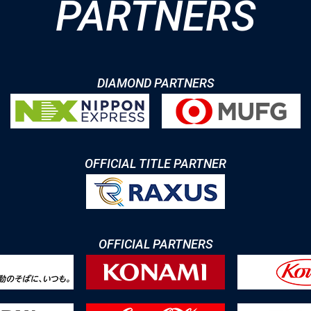
PARTNERS
DIAMOND PARTNERS
OFFICIAL TITLE PARTNER
OFFICIAL PARTNERS