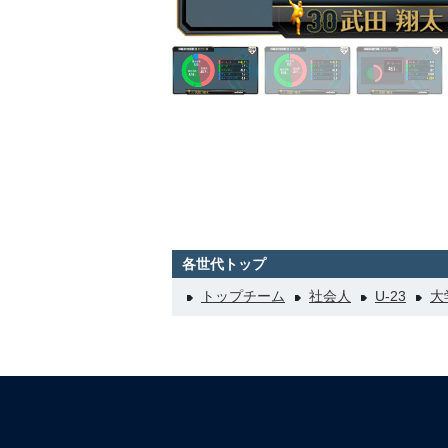
各世代トップ
トップチーム
社会人
U-23
大