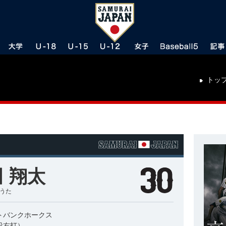
トッ
 翔太
ょうた
トバンクホークス
投右打）