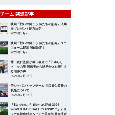
チーム 関連記事
映画『戦いの向こう 侍たちの記録』入場
者プレゼント配布決定！
2026年8月7日
映画『戦いの向こう 侍たちの記録』ユニ
フォーム展示 開催決定！
2026年8月7日
井口資仁監督が就任会見で「日本らし
さ」を力説 関係者から球界全体を牽引す
る期待の声
2026年7月25日
侍ジャパントップチーム 井口資仁監督の
就任について
2026年7月25日
『戦いの向こう 侍たちの記録 2026
WORLD BASEBALL CLASSIC™』オリ
ジナル特典付きムビチケ前売券 発売決定