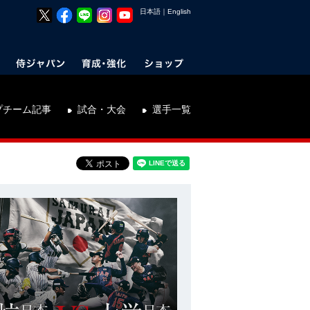
日本語
｜
English
プチーム記事
試合・大会
選手一覧