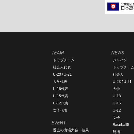
TEAM
NEWS
トップチーム
ジャパン
社会人代表
トップチー
U-23 / U-21
社会人
大学代表
U-23 / U-21
U-18代表
大学
U-15代表
U-18
U-12代表
U-15
女子代表
U-12
女子
EVENT
Baseball5
過去の出場大会・結果
総括