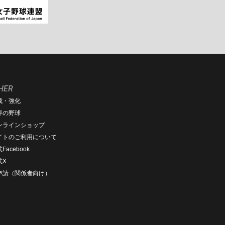
HER
成・強化
界の野球
ンラインショップ
イトのご利用について
Facebook
式X
D申請（関係者向け）