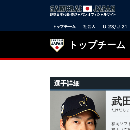
トップチーム
選手詳細
武田
たけだ し
福岡ソフ
投手（右