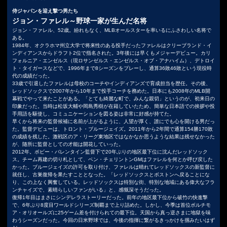
侍ジャパンを迎え撃つ男たち
ジョン・ファレル～野球一家が生んだ名将
ジョン・ファレル、52歳。紛れもなく、MLBオールスターを率いるにふさわしい名将で
ある。
1984年、オクラホマ州立大学で将来性のある投手だったファレルはクリーブランド・イ
ンディアンスからドラフト2位で指名された。3年後には早くもメジャーデビュー。カリ
フォルニア・エンゼルス（現ロサンゼルス・エンゼルス・オブ・アナハイム）、デトロイ
ト・タイガースなどで、1996年まで8シーズンをプレーし、通算36敗46敗という現役時
代の成績だった。
33歳で引退したファレルは母校のコーチやインディアンズで育成担当を歴任。その後、
レッドソックスで2007年から10年まで投手コーチを務めた。日本にも2008年のMLB開
幕戦でやって来たことがある。「とても綺麗な町で、みんな親切」というのが、初来日の
印象だった。当時は松坂大輔や岡島秀樹が在籍していたため、簡単な日本語での挨拶や投
手用語を駆使し、コミュニケーションを図る姿は非常に好感が持てた。
早くから将来の監督候補に名前が上がるように、人望が厚く、誰にでも心を開ける男だっ
た。監督デビューは、トロント・ブルージェイズ。2011年から2年間で通算154勝170敗
の成績を残した。激戦区のア・リーグ東地区ではなかなか思うような結果は残せなかった
が、随所に監督としての才能は開花していった。
2012年。ボビー・バレンタイン監督下で20年ぶりの地区最下位に沈んだレッドソック
ス。チーム再建の切り札として、ベン・チェリントンGMはファレルを何とか呼び戻した
かった。ブルージェイズの許可を取り付け、ファレルは晴れてレッドソックスの新監督に
就任し、古巣復帰を果たすこととなった。「レッドソックスとボストンへ戻ることにな
り、この上なく興奮している。レッドソックスは特別な街、特別な地域にある偉大なフラ
ンチャイズで、素晴らしいファンがいる」と、感慨深そうだった。
復帰1年目はまさにシンデレラストーリーだった。前年の地区最下位から破竹の快進撃
で、6年ぶり8度目ワールドシリーズ制覇まで上り詰めた。しかし、今季は首位ボルチモ
ア・オリオールズに25ゲーム差を付けられての最下位。天国から真っ逆さまに地獄を味
わうシーズンだった。今回の日米野球では、今後の指揮に繋がるきっかけを掴みたいはず