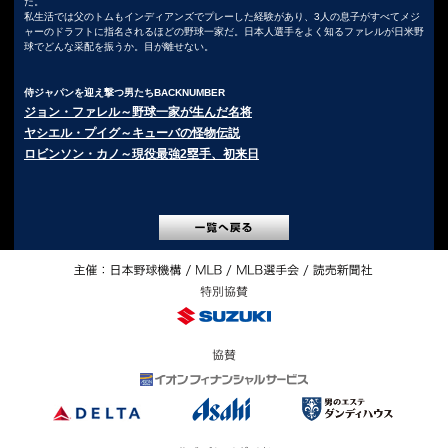
だ。
私生活では父のトムもインディアンズでプレーした経験があり、3人の息子がすべてメジ
ャーのドラフトに指名されるほどの野球一家だ。日本人選手をよく知るファレルが日米野
球でどんな采配を振うか。目が離せない。
侍ジャパンを迎え撃つ男たち
BACKNUMBER
ジョン・ファレル～野球一家が生んだ名将
ヤシエル・プイグ～キューバの怪物伝説
ロビンソン・カノ～現役最強2塁手、初来日