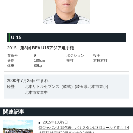
U-15
2015
第8回 BFA U15アジア選手権
背番号
9
ポジション
投手
身長
180cm
投打
右投右打
体重
80kg
2000年7月25日生まれ
経歴
北本リトルセブンズ（軟式）(埼玉県北本市東小)
北本市立東中
関連記事
2015年10月9日
侍ジャパンU-15代表、パキスタンに3回コールド勝ち！4