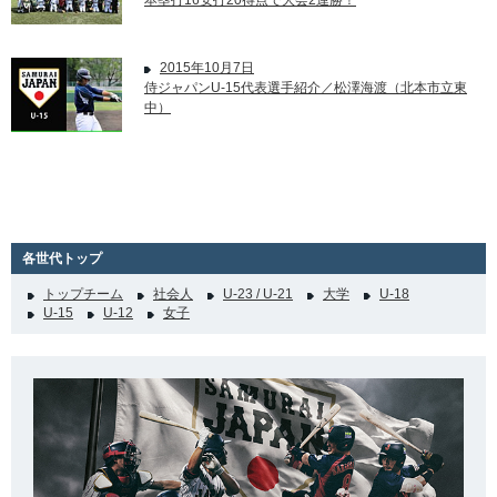
本塁打16安打20得点で大会2連勝！
2015年10月7日
侍ジャパンU-15代表選手紹介／松澤海渡（北本市立東
中）
各世代トップ
トップチーム
社会人
U-23 / U-21
大学
U-18
U-15
U-12
女子