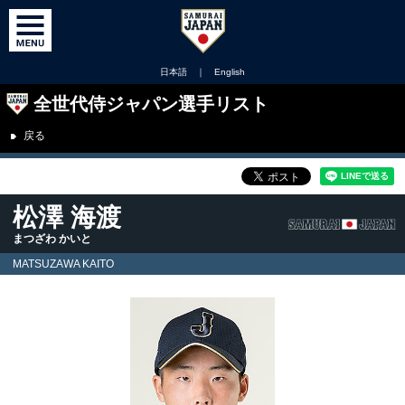
日本語
｜
English
全世代侍ジャパン選手リスト
戻る
松澤 海渡
まつざわ かいと
MATSUZAWA KAITO