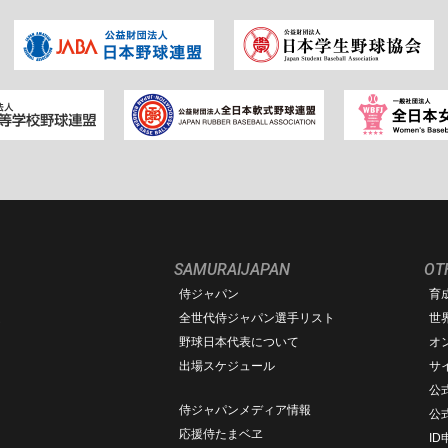
SAMURAIJAPAN
OT
侍ジャパン
育
ム
全世代侍ジャパン選手リスト
世
野球日本代表について
オ
出場スケジュール
サ
公式
侍ジャパンメディア情報
公
応援侍たまベヱ
I