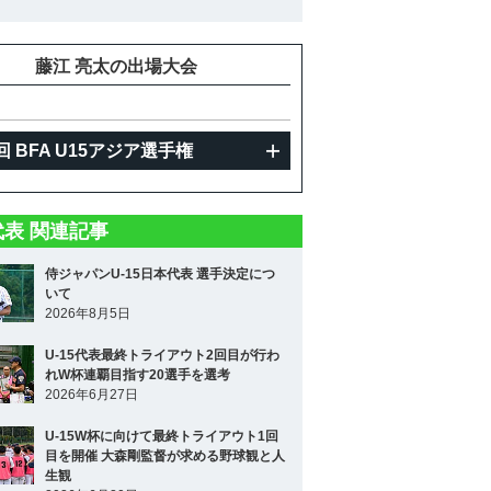
藤江 亮太の出場大会
回 BFA U15アジア選手権
5代表 関連記事
侍ジャパンU-15日本代表 選手決定につ
いて
2026年8月5日
U-15代表最終トライアウト2回目が行わ
れW杯連覇目指す20選手を選考
2026年6月27日
U-15W杯に向けて最終トライアウト1回
目を開催 大森剛監督が求める野球観と人
生観