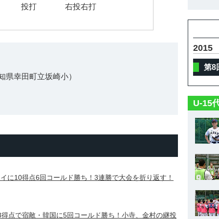
投打
右投右打
2015
第8
知県幸田町立坂崎小）
U-1
タイに10得点6回コールド勝ち！3連勝で大会を折り返す！
13得点で宿敵・韓国に5回コールド勝ち！小寺、金村の継投