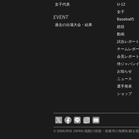
女子代表
U-12
女子
EVENT
Baseball5
過去の出場大会・結果
総括
動画
試合レポー
チームレポ
会見レポー
侍ジャパン
お知らせ
ニュース
選手発表
ショップ
© SAMURAI JAPAN
掲載の情報・画像等の無断転載を固