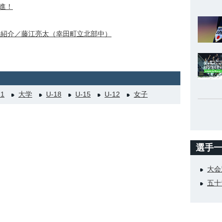
進！
選手紹介／藤江亮太（幸田町立北部中）
21
大学
U-18
U-15
U-12
女子
選手
大会
五十