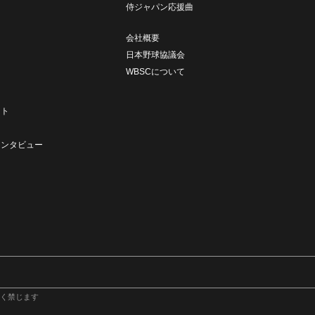
侍ジャパン応援曲
会社概要
日本野球協議会
WBSCについて
ト
ート
ト
インタビュー
く禁じます