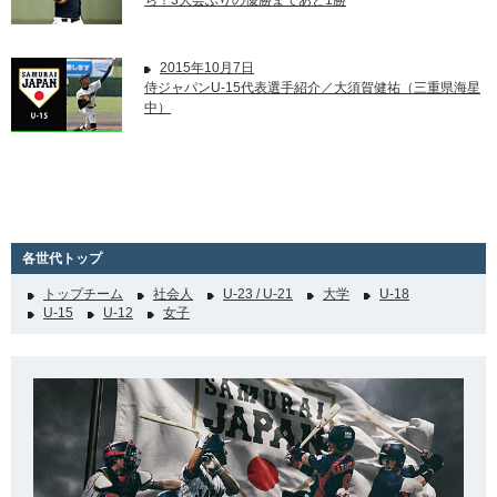
ち！3大会ぶりの優勝まであと1勝
2015年10月7日
侍ジャパンU-15代表選手紹介／大須賀健祐（三重県海星
中）
各世代トップ
トップチーム
社会人
U-23 / U-21
大学
U-18
U-15
U-12
女子