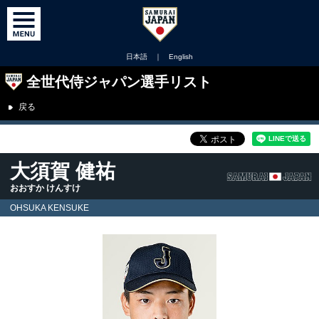
日本語
｜
English
全世代侍ジャパン選手リスト
戻る
大須賀 健祐
おおすか けんすけ
OHSUKA KENSUKE