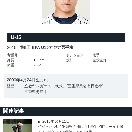
U-15
2015
第8回 BFA U15アジア選手権
背番号
3
ポジション
投手
身長
180cm
投打
左投左打
体重
75kg
2000年4月24日生まれ
経歴
立教ヤンガース（軟式）(三重県桑名市日進小)
三重県海星中
関連記事
2015年10月11日
侍ジャパンU-15代表が中国に14得点で5回コールド勝