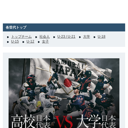
各世代トップ
トップチーム
社会人
U-23 / U-21
大学
U-18
U-15
U-12
女子