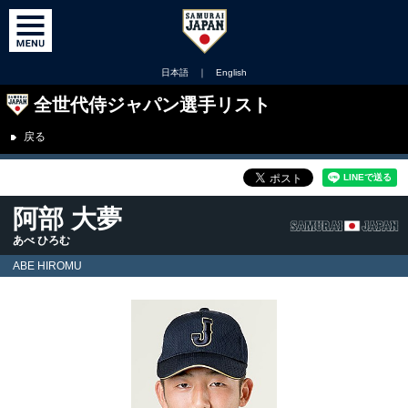
日本語
｜
English
全世代侍ジャパン選手リスト
戻る
阿部 大夢
あべ ひろむ
ABE HIROMU