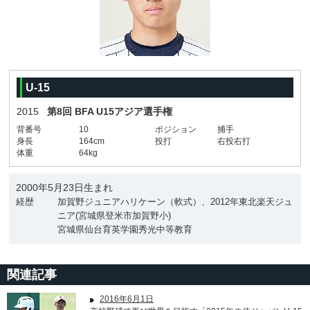
U-15
2015
第8回 BFA U15アジア選手権
背番号
10
ポジション
捕手
身長
164cm
投打
右投右打
体重
64kg
2000年5月23日生まれ
経歴
加賀野ジュニアハリケーン（軟式）、2012年東北楽天ジュ
ニア(宮城県登米市加賀野小)
宮城県仙台育英学園秀光中等教育
関連記事
2016年6月1日