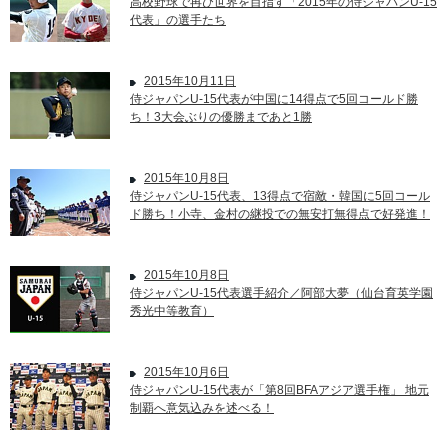
高校野球で再び世界を目指す「2015年の侍ジャパンU-15
代表」の選手たち
2015年10月11日
侍ジャパンU-15代表が中国に14得点で5回コールド勝
ち！3大会ぶりの優勝まであと1勝
2015年10月8日
侍ジャパンU-15代表、13得点で宿敵・韓国に5回コール
ド勝ち！小寺、金村の継投での無安打無得点で好発進！
2015年10月8日
侍ジャパンU-15代表選手紹介／阿部大夢（仙台育英学園
秀光中等教育）
2015年10月6日
侍ジャパンU-15代表が「第8回BFAアジア選手権」 地元
制覇へ意気込みを述べる！